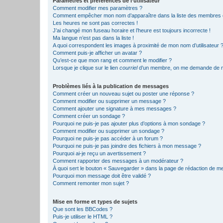
Paramètres et préférences de l’utilisateur
Comment modifier mes paramètres ?
Comment empêcher mon nom d’apparaître dans la liste des membres
Les heures ne sont pas correctes !
J’ai changé mon fuseau horaire et l’heure est toujours incorrecte !
Ma langue n’est pas dans la liste !
A quoi correspondent les images à proximité de mon nom d’utilisateur 
Comment puis-je afficher un avatar ?
Qu’est-ce que mon rang et comment le modifier ?
Lorsque je clique sur le lien
courriel
d’un membre, on me demande de m
Problèmes liés à la publication de messages
Comment créer un nouveau sujet ou poster une réponse ?
Comment modifier ou supprimer un message ?
Comment ajouter une signature à mes messages ?
Comment créer un sondage ?
Pourquoi ne puis-je pas ajouter plus d’options à mon sondage ?
Comment modifier ou supprimer un sondage ?
Pourquoi ne puis-je pas accéder à un forum ?
Pourquoi ne puis-je pas joindre des fichiers à mon message ?
Pourquoi ai-je reçu un avertissement ?
Comment rapporter des messages à un modérateur ?
À quoi sert le bouton « Sauvegarder » dans la page de rédaction de 
Pourquoi mon message doit être validé ?
Comment remonter mon sujet ?
Mise en forme et types de sujets
Que sont les BBCodes ?
Puis-je utiliser le HTML ?