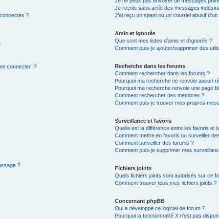
Je ne peux pas envoyer de messages privé
Je reçois sans arrêt des messages indésira
 connectés ?
J’ai reçu un spam ou un courriel abusif d’u
Amis et ignorés
Que sont mes listes d’amis et d’ignorés ?
?
Comment puis-je ajouter/supprimer des utilis
Recherche dans les forums
e connecter !?
Comment rechercher dans les forums ?
Pourquoi ma recherche ne renvoie aucun ré
Pourquoi ma recherche renvoie une page bl
Comment rechercher des membres ?
Comment puis-je trouver mes propres mess
Surveillance et favoris
Quelle est la différence entre les favoris et l
Comment mettre en favoris ou surveiller des
Comment surveiller des forums ?
Comment puis-je supprimer mes surveillanc
message ?
Fichiers joints
Quels fichiers joints sont autorisés sur ce f
Comment trouver tous mes fichiers joints ?
Concernant phpBB
Qui a développé ce logiciel de forum ?
Pourquoi la fonctionnalité X n’est pas dispon