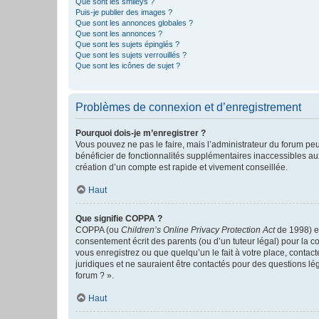
Que sont les smileys ?
Puis-je publier des images ?
Que sont les annonces globales ?
Que sont les annonces ?
Que sont les sujets épinglés ?
Que sont les sujets verrouillés ?
Que sont les icônes de sujet ?
Problèmes de connexion et d’enregistrement
Pourquoi dois-je m’enregistrer ?
Vous pouvez ne pas le faire, mais l’administrateur du forum peu
bénéficier de fonctionnalités supplémentaires inaccessibles au
création d’un compte est rapide et vivement conseillée.
Haut
Que signifie COPPA ?
COPPA (ou
Children’s Online Privacy Protection Act
de 1998) es
consentement écrit des parents (ou d’un tuteur légal) pour la c
vous enregistrez ou que quelqu’un le fait à votre place, contac
juridiques et ne sauraient être contactés pour des questions lé
forum ? ».
Haut