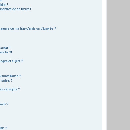
s !
bles !
n membre de ce forum !
ateurs de ma liste d’amis ou d’ignorés ?
sultat ?
anche ?!
ages et sujets ?
a surveillance ?
 sujets ?
es de sujets ?
orum ?
ible ?