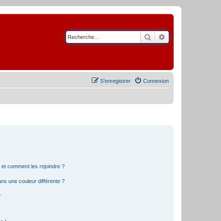
Rechercher
Recherche avancé
S’enregistrer
Connexion
s et comment les rejoindre ?
s une couleur différente ?
?