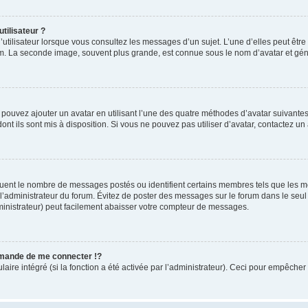
tilisateur ?
utilisateur lorsque vous consultez les messages d’un sujet. L’une d’elles peut êtr
rum. La seconde image, souvent plus grande, est connue sous le nom d’avatar et 
s pouvez ajouter un avatar en utilisant l’une des quatre méthodes d’avatar suivantes 
ont ils sont mis à disposition. Si vous ne pouvez pas utiliser d’avatar, contactez un
iquent le nombre de messages postés ou identifient certains membres tels que les 
ar l’administrateur du forum. Évitez de poster des messages sur le forum dans le seu
ministrateur) peut facilement abaisser votre compteur de messages.
mande de me connecter !?
re intégré (si la fonction a été activée par l’administrateur). Ceci pour empêcher l’u