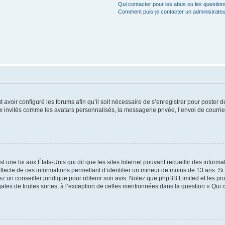
Qui contacter pour les abus ou les questio
Comment puis-je contacter un administrateu
t avoir configuré les forums afin qu’il soit nécessaire de s’enregistrer pour poster
x invités comme les avatars personnalisés, la messagerie privée, l’envoi de courri
t une loi aux États-Unis qui dit que les sites Internet pouvant recueillir des infor
ollecte de ces informations permettant d’identifier un mineur de moins de 13 ans. S
tez un conseiller juridique pour obtenir son avis. Notez que phpBB Limited et les pr
gales de toutes sortes, à l’exception de celles mentionnées dans la question « Qui