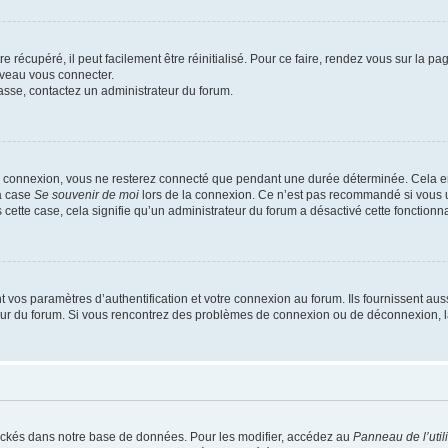
 récupéré, il peut facilement être réinitialisé. Pour ce faire, rendez vous sur la p
uveau vous connecter.
passe, contactez un administrateur du forum.
e connexion, vous ne resterez connecté que pendant une durée déterminée. Cela em
la case
Se souvenir de moi
lors de la connexion. Ce n’est pas recommandé si vous u
s cette case, cela signifie qu’un administrateur du forum a désactivé cette fonctionna
os paramètres d’authentification et votre connexion au forum. Ils fournissent aussi
teur du forum. Si vous rencontrez des problèmes de connexion ou de déconnexion, l
ockés dans notre base de données. Pour les modifier, accédez au
Panneau de l’util