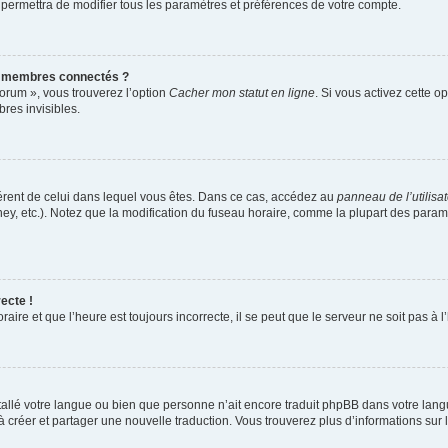
 permettra de modifier tous les paramètres et préférences de votre compte.
s membres connectés ?
forum », vous trouverez l’option
Cacher mon statut en ligne
. Si vous activez cette o
es invisibles.
ifférent de celui dans lequel vous êtes. Dans ce cas, accédez au
panneau de l’utilisa
ney, etc.). Notez que la modification du fuseau horaire, comme la plupart des para
ecte !
aire et que l’heure est toujours incorrecte, il se peut que le serveur ne soit pas à
installé votre langue ou bien que personne n’ait encore traduit phpBB dans votre l
s à créer et partager une nouvelle traduction. Vous trouverez plus d’informations sur l