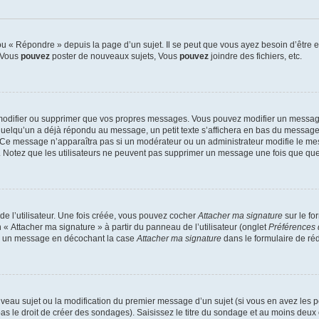
 « Répondre » depuis la page d’un sujet. Il se peut que vous ayez besoin d’être e
: Vous
pouvez
poster de nouveaux sujets, Vous
pouvez
joindre des fichiers, etc.
modifier ou supprimer que vos propres messages. Vous pouvez modifier un message
lqu’un a déjà répondu au message, un petit texte s’affichera en bas du message ind
n. Ce message n’apparaîtra pas si un modérateur ou un administrateur modifie le mes
ive. Notez que les utilisateurs ne peuvent pas supprimer un message une fois que qu
e l’utilisateur. Une fois créée, vous pouvez cocher
Attacher ma signature
sur le fo
 « Attacher ma signature » à partir du panneau de l’utilisateur (onglet
Préférences 
 à un message en décochant la case
Attacher ma signature
dans le formulaire de ré
ouveau sujet ou la modification du premier message d’un sujet (si vous en avez les p
 le droit de créer des sondages). Saisissez le titre du sondage et au moins deux o