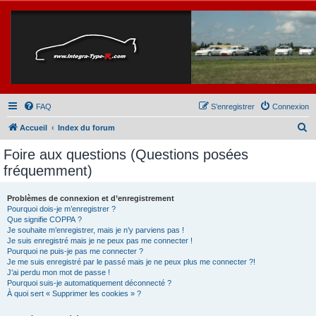
FAQ
S’enregistrer
Connexion
R
Accueil
Index du forum
e
Foire aux questions (Questions posées
c
fréquemment)
h
e
Problèmes de connexion et d’enregistrement
Pourquoi dois-je m’enregistrer ?
r
Que signifie COPPA ?
c
Je souhaite m’enregistrer, mais je n’y parviens pas !
Je suis enregistré mais je ne peux pas me connecter !
h
Pourquoi ne puis-je pas me connecter ?
Je me suis enregistré par le passé mais je ne peux plus me connecter ?!
e
J’ai perdu mon mot de passe !
r
Pourquoi suis-je automatiquement déconnecté ?
À quoi sert « Supprimer les cookies » ?