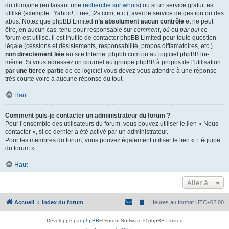
du domaine (en faisant une
recherche sur whois
) ou si un service gratuit est
utilisé (exemple : Yahoo!, Free, f2s.com, etc.), avec le service de gestion ou des
abus. Notez que phpBB Limited
n’a absolument aucun contrôle
et ne peut
être, en aucun cas, tenu pour responsable sur
comment
,
où
ou
par qui
ce
forum est utilisé. Il est inutile de contacter phpBB Limited pour toute question
légale (cessions et désistements, responsabilité, propos diffamatoires, etc.)
non directement liée
au site Internet phpbb.com ou au logiciel phpBB lui-
même. Si vous adressez un courriel au groupe phpBB à propos de l’utilisation
par une tierce partie
de ce logiciel vous devez vous attendre à une réponse
très courte voire à aucune réponse du tout.
Haut
Comment puis-je contacter un administrateur du forum ?
Pour l’ensemble des utilisateurs du forum, vous pouvez utiliser le lien « Nous
contacter », si ce dernier a été activé par un administrateur.
Pour les membres du forum, vous pouvez également utiliser le lien « L’équipe
du forum ».
Haut
Aller à
Accueil
Index du forum
Heures au format
UTC+02:00
Développé par
phpBB
® Forum Software © phpBB Limited