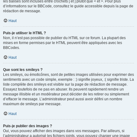
les balises sont incluses entre crochets [ et ] plutôt que < et >. Pour plus
d’informations sur le BBCode, consultez le guide accessible depuis la page de
rédaction de message.
Haut
Puis-je utiliser le HTML ?
Non, il n’est pas possible de publier du HTML sur ce forum. La plupart des
mises en forme permises par le HTML peuvent être appliquées avec les
BBCodes.
Haut
Que sont les smileys ?
Les smileys, ou émoticônes, sont de petites images utilisées pour exprimer des
sentiments avec un code simple, exemple : :) signifie joyeux, :( signifie triste. La
liste complète des smileys est visible sur la page de rédaction de message.
Essayez toutefois de ne pas en abuser. Ils peuvent rapidement rendre un
message illisible et un modérateur peut décider de les retirer ou simplement
d’effacer le message. L’administrateur peut aussi avoir défini un nombre
maximum de smileys par message.
Haut
Puis-je publier des images ?
Oui, vous pouvez afficher des images dans vos messages. Par ailleurs, si
l’administrateur a autorisé les fichiers joints, vous pouvez charger une image