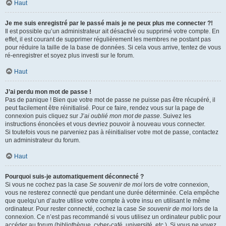
Haut
Je me suis enregistré par le passé mais je ne peux plus me connecter ?!
Il est possible qu’un administrateur ait désactivé ou supprimé votre compte. En
effet, il est courant de supprimer régulièrement les membres ne postant pas
pour réduire la taille de la base de données. Si cela vous arrive, tentez de vous
ré-enregistrer et soyez plus investi sur le forum.
Haut
J’ai perdu mon mot de passe !
Pas de panique ! Bien que votre mot de passe ne puisse pas être récupéré, il
peut facilement être réinitialisé. Pour ce faire, rendez vous sur la page de
connexion puis cliquez sur
J’ai oublié mon mot de passe
. Suivez les
instructions énoncées et vous devriez pouvoir à nouveau vous connecter.
Si toutefois vous ne parveniez pas à réinitialiser votre mot de passe, contactez
un administrateur du forum.
Haut
Pourquoi suis-je automatiquement déconnecté ?
Si vous ne cochez pas la case
Se souvenir de moi
lors de votre connexion,
vous ne resterez connecté que pendant une durée déterminée. Cela empêche
que quelqu’un d’autre utilise votre compte à votre insu en utilisant le même
ordinateur. Pour rester connecté, cochez la case
Se souvenir de moi
lors de la
connexion. Ce n’est pas recommandé si vous utilisez un ordinateur public pour
accéder au forum (bibliothèque, cyber-café, université, etc.). Si vous ne voyez