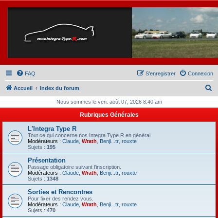
FAQ
S’enregistrer
Connexion
R
Accueil
Index du forum
e
Nous sommes le ven. août 07, 2026 8:40 am
c
Rubriques Générales
h
L'Integra Type R
e
Tout ce qui concerne nos Integra Type R en général.
Modérateurs :
Claude
,
Wrath
,
Benji...tr
,
rouxte
r
Sujets :
195
c
Présentation
Passage obligatoire suivant l'inscription.
h
Modérateurs :
Claude
,
Wrath
,
Benji...tr
,
rouxte
Sujets :
1348
e
Sorties et Rencontres
r
Pour fixer des rendez vous.
Modérateurs :
Claude
,
Wrath
,
Benji...tr
,
rouxte
Sujets :
470