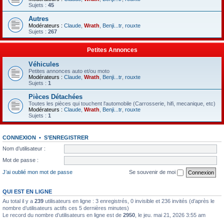
Sujets :
45
Autres
Modérateurs :
Claude
,
Wrath
,
Benji...tr
,
rouxte
Sujets :
267
Petites Annonces
Véhicules
Petites annonces auto et/ou moto
Modérateurs :
Claude
,
Wrath
,
Benji...tr
,
rouxte
Sujets :
1
Pièces Détachées
Toutes les pièces qui touchent l'automobile (Carrosserie, hifi, mecanique, etc)
Modérateurs :
Claude
,
Wrath
,
Benji...tr
,
rouxte
Sujets :
1
CONNEXION
•
S’ENREGISTRER
Nom d’utilisateur :
Mot de passe :
J’ai oublié mon mot de passe
Se souvenir de moi
QUI EST EN LIGNE
Au total il y a
239
utilisateurs en ligne : 3 enregistrés, 0 invisible et 236 invités (d’après le
nombre d’utilisateurs actifs ces 5 dernières minutes)
Le record du nombre d’utilisateurs en ligne est de
2950
, le jeu. mai 21, 2026 3:55 am