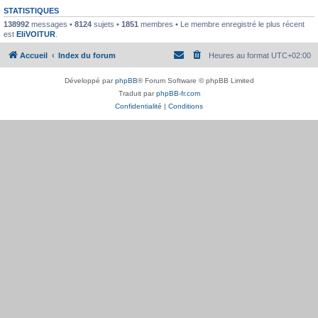
STATISTIQUES
138992
messages •
8124
sujets •
1851
membres • Le membre enregistré le plus récent
est
EliVOITUR
.
Accueil
Index du forum
Heures au format
UTC+02:00
Développé par
phpBB
® Forum Software © phpBB Limited
Traduit par
phpBB-fr.com
Confidentialité
|
Conditions