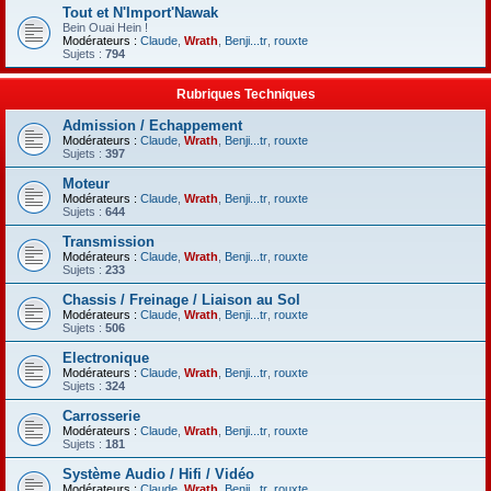
Tout et N'Import'Nawak
Bein Ouai Hein !
Modérateurs :
Claude
,
Wrath
,
Benji...tr
,
rouxte
Sujets :
794
Rubriques Techniques
Admission / Echappement
Modérateurs :
Claude
,
Wrath
,
Benji...tr
,
rouxte
Sujets :
397
Moteur
Modérateurs :
Claude
,
Wrath
,
Benji...tr
,
rouxte
Sujets :
644
Transmission
Modérateurs :
Claude
,
Wrath
,
Benji...tr
,
rouxte
Sujets :
233
Chassis / Freinage / Liaison au Sol
Modérateurs :
Claude
,
Wrath
,
Benji...tr
,
rouxte
Sujets :
506
Electronique
Modérateurs :
Claude
,
Wrath
,
Benji...tr
,
rouxte
Sujets :
324
Carrosserie
Modérateurs :
Claude
,
Wrath
,
Benji...tr
,
rouxte
Sujets :
181
Système Audio / Hifi / Vidéo
Modérateurs :
Claude
,
Wrath
,
Benji...tr
,
rouxte