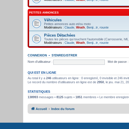
PETITES ANNONCES
Véhicules
Petites annonces auto et/ou moto
Modérateurs :
Claude
,
Wrath
,
Benji...tr
,
rouxte
Pièces Détachées
Toutes les pièces qui touchent l'automobile (Carrosserie, hifi
Modérateurs :
Claude
,
Wrath
,
Benji...tr
,
rouxte
CONNEXION
•
S’ENREGISTRER
Nom d’utilisateur :
Mot de passe :
QUI EST EN LIGNE
Au total il y a
246
utilisateurs en ligne : 0 enregistré, 0 invisible et 246 in
Le record du nombre d’utilisateurs en ligne est de
2950
, le jeu. mai 21, 
STATISTIQUES
138993
messages •
8125
sujets •
1851
membres • Le membre enregistré 
Accueil
Index du forum