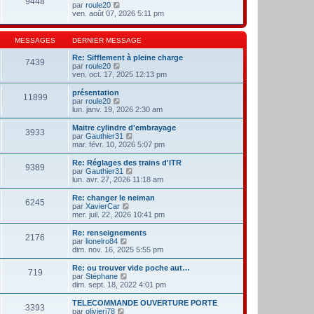
9448
l
m
V
par
roule20
n
e
e
o
ven. août 07, 2026 5:11 pm
i
d
s
i
e
e
s
r
r
r
a
l
m
MESSAGES
DERNIER MESSAGE
n
g
e
e
i
e
d
s
Re: Sifflement à pleine charge
e
7439
e
s
V
par
roule20
r
r
a
o
ven. oct. 17, 2025 12:13 pm
m
n
g
i
e
i
e
r
présentation
s
11899
e
l
V
par
roule20
s
r
e
o
lun. janv. 19, 2026 2:30 am
a
m
d
i
g
e
e
r
e
Maitre cylindre d'embrayage
s
3933
r
l
V
par
Gauthier31
s
n
e
o
mar. févr. 10, 2026 5:07 pm
a
i
d
i
g
e
e
r
Re: Réglages des trains d'ITR
e
r
9389
r
l
V
par
Gauthier31
m
n
e
o
lun. avr. 27, 2026 11:18 am
e
i
d
i
s
e
e
r
Re: changer le neiman
s
r
6245
r
l
V
par
XavierCar
a
m
n
e
o
mer. juil. 22, 2026 10:41 pm
g
e
i
d
i
e
s
e
e
r
Re: renseignements
s
r
2176
r
l
V
par
lionelro84
a
m
n
e
o
dim. nov. 16, 2025 5:55 pm
g
e
i
d
i
e
s
e
e
r
Re: ou trouver vide poche aut…
s
r
719
r
l
V
par
Stéphane
a
m
n
e
o
dim. sept. 18, 2022 4:01 pm
g
e
i
d
i
e
s
e
e
r
TELECOMMANDE OUVERTURE PORTE
s
r
3393
r
l
V
par
olivierj78
a