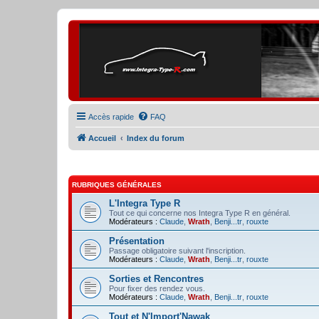
Accès rapide
FAQ
Accueil
Index du forum
RUBRIQUES GÉNÉRALES
L'Integra Type R
Tout ce qui concerne nos Integra Type R en général.
Modérateurs :
Claude
,
Wrath
,
Benji...tr
,
rouxte
Présentation
Passage obligatoire suivant l'inscription.
Modérateurs :
Claude
,
Wrath
,
Benji...tr
,
rouxte
Sorties et Rencontres
Pour fixer des rendez vous.
Modérateurs :
Claude
,
Wrath
,
Benji...tr
,
rouxte
Tout et N'Import'Nawak