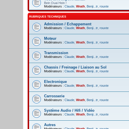
Bein Ouai Hein !
Modérateurs :
Claude
,
Wrath
,
Benji...tr
,
rouxte
RUBRIQUES TECHNIQUES
Admission / Echappement
Modérateurs :
Claude
,
Wrath
,
Benji...tr
,
rouxte
Moteur
Modérateurs :
Claude
,
Wrath
,
Benji...tr
,
rouxte
Transmission
Modérateurs :
Claude
,
Wrath
,
Benji...tr
,
rouxte
Chassis / Freinage / Liaison au Sol
Modérateurs :
Claude
,
Wrath
,
Benji...tr
,
rouxte
Electronique
Modérateurs :
Claude
,
Wrath
,
Benji...tr
,
rouxte
Carrosserie
Modérateurs :
Claude
,
Wrath
,
Benji...tr
,
rouxte
Système Audio / Hifi / Vidéo
Modérateurs :
Claude
,
Wrath
,
Benji...tr
,
rouxte
Autres
Modérateurs :
Claude
,
Wrath
,
Benji...tr
,
rouxte