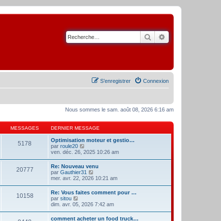
Rechercher
Recherche avancé
S’enregistrer
Connexion
Nous sommes le sam. août 08, 2026 6:16 am
MESSAGES
DERNIER MESSAGE
Optimisation moteur et gestio…
5178
V
par
roule20
o
ven. déc. 26, 2025 10:26 am
i
r
Re: Nouveau venu
20777
l
V
par
Gauthier31
e
o
mer. avr. 22, 2026 10:21 am
d
i
e
r
Re: Vous faites comment pour …
r
10158
l
V
par
sitou
n
e
o
dim. avr. 05, 2026 7:42 am
i
d
i
e
e
r
r
comment acheter un food truck…
r