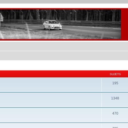
SUJETS
195
1348
470