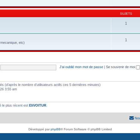
SUJETS
1
1
, mecanique, etc)
J’ai oublié mon mot de passe
|
Se souvenir de moi
vités (d’après le nombre d’utilisateurs actifs ces 5 dernières minutes)
2026 3:55 am
le plus récent est
EliVOITUR
.
Nou
Développé par
phpBB
® Forum Software © phpBB Limited
Traduit par
phpBB-fr.com