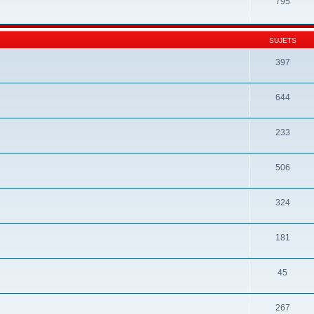
795
SUJETS
397
644
233
506
324
181
45
267