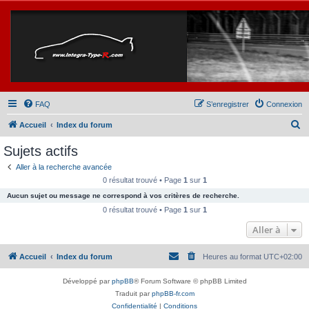
FAQ
S’enregistrer
Connexion
R
Accueil
Index du forum
e
Sujets actifs
c
Aller à la recherche avancée
h
0 résultat trouvé • Page
1
sur
1
e
Aucun sujet ou message ne correspond à vos critères de recherche.
r
0 résultat trouvé • Page
1
sur
1
c
Aller à
h
Accueil
Index du forum
Heures au format
UTC+02:00
e
r
Développé par
phpBB
® Forum Software © phpBB Limited
Traduit par
phpBB-fr.com
Confidentialité
|
Conditions