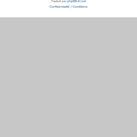
Traduit par
phpBB-fr.com
Confidentialité
|
Conditions