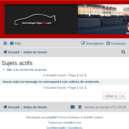
FAQ
S’enregistrer
Connexion
R
Accueil
Index du forum
e
Sujets actifs
c
Aller à la recherche avancée
h
0 résultat trouvé • Page
1
sur
1
e
Aucun sujet ou message ne correspond à vos critères de recherche.
r
0 résultat trouvé • Page
1
sur
1
c
Aller à
h
Accueil
Index du forum
Heures au format
UTC+02:00
e
r
Développé par
phpBB
® Forum Software © phpBB Limited
Traduit par
phpBB-fr.com
Confidentialité
|
Conditions