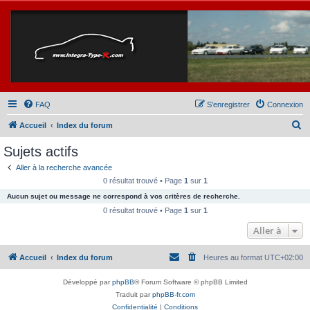
FAQ
S’enregistrer
Connexion
R
Accueil
Index du forum
e
Sujets actifs
c
Aller à la recherche avancée
h
0 résultat trouvé • Page
1
sur
1
e
Aucun sujet ou message ne correspond à vos critères de recherche.
r
0 résultat trouvé • Page
1
sur
1
c
Aller à
h
Accueil
Index du forum
Heures au format
UTC+02:00
e
r
Développé par
phpBB
® Forum Software © phpBB Limited
Traduit par
phpBB-fr.com
Confidentialité
|
Conditions