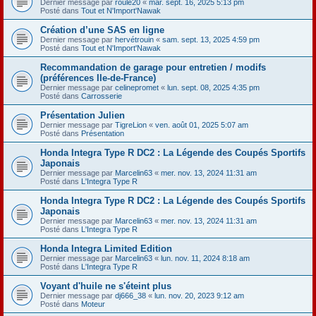
Dernier message par
roule20
«
mar. sept. 16, 2025 5:13 pm
Posté dans
Tout et N'Import'Nawak
Création d’une SAS en ligne
Dernier message par
hervétrouin
«
sam. sept. 13, 2025 4:59 pm
Posté dans
Tout et N'Import'Nawak
Recommandation de garage pour entretien / modifs
(préférences Ile-de-France)
Dernier message par
celinepromet
«
lun. sept. 08, 2025 4:35 pm
Posté dans
Carrosserie
Présentation Julien
Dernier message par
TigreLion
«
ven. août 01, 2025 5:07 am
Posté dans
Présentation
Honda Integra Type R DC2 : La Légende des Coupés Sportifs
Japonais
Dernier message par
Marcelin63
«
mer. nov. 13, 2024 11:31 am
Posté dans
L'Integra Type R
Honda Integra Type R DC2 : La Légende des Coupés Sportifs
Japonais
Dernier message par
Marcelin63
«
mer. nov. 13, 2024 11:31 am
Posté dans
L'Integra Type R
Honda Integra Limited Edition
Dernier message par
Marcelin63
«
lun. nov. 11, 2024 8:18 am
Posté dans
L'Integra Type R
Voyant d'huile ne s'éteint plus
Dernier message par
dj666_38
«
lun. nov. 20, 2023 9:12 am
Posté dans
Moteur