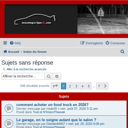
FAQ
S’enregistrer
Connexion
R
Accueil
Index du forum
e
Sujets sans réponse
c
Aller à la recherche avancée
h
Rechercher
Recherche avancée
e
Page
1
sur
7
1
2
3
4
5
7
Suivante
348 résultats trouvés
r
…
c
Sujets
h
comment acheter un food truck en 2026?
e
Dernier message par
roule20
«
ven. août 07, 2026 5:11 pm
Posté dans
Tout et N'Import'Nawak
r
Le garage, on le soigne autant que le salon ?
Dernier message par
DamienM457
«
mer. juil. 29, 2026 9:08 pm
Posté dans
Tout et N'Import'Nawak