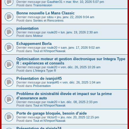
Dernier message par
Gauthier31
«
mar. févr. 10, 2026 5:07 pm
Posté dans
Transmission
Bonne nouvelle Le Mans Classic
Dernier message par
sitou
«
jeu. janv. 22, 2026 9:04 am
Posté dans
Sorties et Rencontres
présentation
Dernier message par
roule20
«
lun. janv. 19, 2026 2:30 am
Posté dans
Moteur
Echappement Borla
Dernier message par
roule20
«
sam. janv. 17, 2026 9:02 am
Posté dans
Tout et N'Import'Nawak
Optimisation moteur et gestion électronique sur Integra Type
R : expériences et conseils
Dernier message par
roule20
«
ven. déc. 26, 2025 10:26 am
Posté dans
L'Integra Type R
Présentation de ivanjol45
Dernier message par
ivanjol45
«
ven. déc. 26, 2025 1:04 am
Posté dans
Présentation
Problème de sinistralité élevée et impact sur la prime
d’assurance auto
Dernier message par
roule20
«
lun. déc. 08, 2025 2:33 pm
Posté dans
Tout et N'Import'Nawak
Porte de garage bloquée, besoin d’aide
Dernier message par
VictorD
«
jeu. nov. 20, 2025 12:15 pm
Posté dans
Tout et N'Import'Nawak
Présentation de alainle74