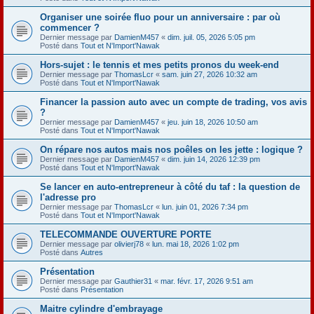
Organiser une soirée fluo pour un anniversaire : par où
commencer ?
Dernier message par
DamienM457
«
dim. juil. 05, 2026 5:05 pm
Posté dans
Tout et N'Import'Nawak
Hors-sujet : le tennis et mes petits pronos du week-end
Dernier message par
ThomasLcr
«
sam. juin 27, 2026 10:32 am
Posté dans
Tout et N'Import'Nawak
Financer la passion auto avec un compte de trading, vos avis
?
Dernier message par
DamienM457
«
jeu. juin 18, 2026 10:50 am
Posté dans
Tout et N'Import'Nawak
On répare nos autos mais nos poêles on les jette : logique ?
Dernier message par
DamienM457
«
dim. juin 14, 2026 12:39 pm
Posté dans
Tout et N'Import'Nawak
Se lancer en auto-entrepreneur à côté du taf : la question de
l'adresse pro
Dernier message par
ThomasLcr
«
lun. juin 01, 2026 7:34 pm
Posté dans
Tout et N'Import'Nawak
TELECOMMANDE OUVERTURE PORTE
Dernier message par
olivierj78
«
lun. mai 18, 2026 1:02 pm
Posté dans
Autres
Présentation
Dernier message par
Gauthier31
«
mar. févr. 17, 2026 9:51 am
Posté dans
Présentation
Maitre cylindre d'embrayage