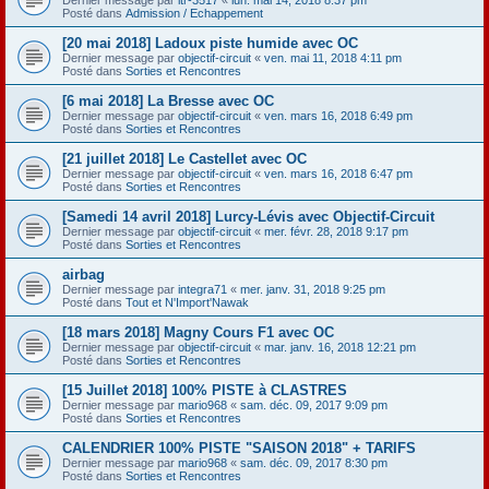
Posté dans
Admission / Echappement
[20 mai 2018] Ladoux piste humide avec OC
Dernier message par
objectif-circuit
«
ven. mai 11, 2018 4:11 pm
Posté dans
Sorties et Rencontres
[6 mai 2018] La Bresse avec OC
Dernier message par
objectif-circuit
«
ven. mars 16, 2018 6:49 pm
Posté dans
Sorties et Rencontres
[21 juillet 2018] Le Castellet avec OC
Dernier message par
objectif-circuit
«
ven. mars 16, 2018 6:47 pm
Posté dans
Sorties et Rencontres
[Samedi 14 avril 2018] Lurcy-Lévis avec Objectif-Circuit
Dernier message par
objectif-circuit
«
mer. févr. 28, 2018 9:17 pm
Posté dans
Sorties et Rencontres
airbag
Dernier message par
integra71
«
mer. janv. 31, 2018 9:25 pm
Posté dans
Tout et N'Import'Nawak
[18 mars 2018] Magny Cours F1 avec OC
Dernier message par
objectif-circuit
«
mar. janv. 16, 2018 12:21 pm
Posté dans
Sorties et Rencontres
[15 Juillet 2018] 100% PISTE à CLASTRES
Dernier message par
mario968
«
sam. déc. 09, 2017 9:09 pm
Posté dans
Sorties et Rencontres
CALENDRIER 100% PISTE "SAISON 2018" + TARIFS
Dernier message par
mario968
«
sam. déc. 09, 2017 8:30 pm
Posté dans
Sorties et Rencontres