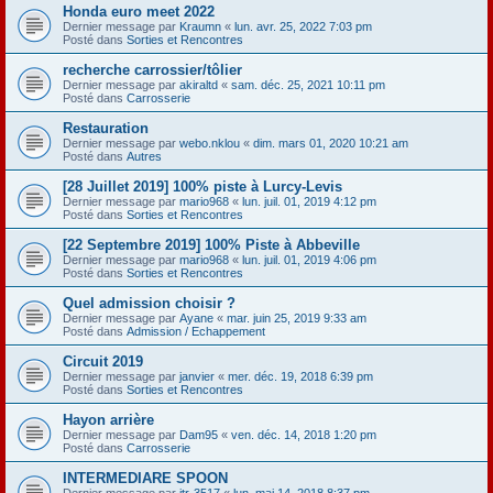
Honda euro meet 2022
Dernier message par
Kraumn
«
lun. avr. 25, 2022 7:03 pm
Posté dans
Sorties et Rencontres
recherche carrossier/tôlier
Dernier message par
akiraltd
«
sam. déc. 25, 2021 10:11 pm
Posté dans
Carrosserie
Restauration
Dernier message par
webo.nklou
«
dim. mars 01, 2020 10:21 am
Posté dans
Autres
[28 Juillet 2019] 100% piste à Lurcy-Levis
Dernier message par
mario968
«
lun. juil. 01, 2019 4:12 pm
Posté dans
Sorties et Rencontres
[22 Septembre 2019] 100% Piste à Abbeville
Dernier message par
mario968
«
lun. juil. 01, 2019 4:06 pm
Posté dans
Sorties et Rencontres
Quel admission choisir ?
Dernier message par
Ayane
«
mar. juin 25, 2019 9:33 am
Posté dans
Admission / Echappement
Circuit 2019
Dernier message par
janvier
«
mer. déc. 19, 2018 6:39 pm
Posté dans
Sorties et Rencontres
Hayon arrière
Dernier message par
Dam95
«
ven. déc. 14, 2018 1:20 pm
Posté dans
Carrosserie
INTERMEDIARE SPOON
Dernier message par
itr-3517
«
lun. mai 14, 2018 8:37 pm