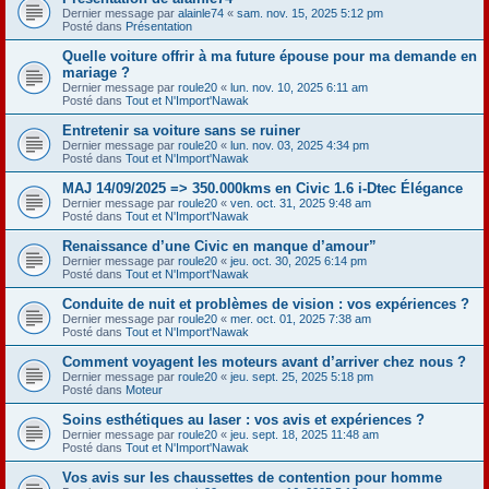
Dernier message par
alainle74
«
sam. nov. 15, 2025 5:12 pm
Posté dans
Présentation
Quelle voiture offrir à ma future épouse pour ma demande en
mariage ?
Dernier message par
roule20
«
lun. nov. 10, 2025 6:11 am
Posté dans
Tout et N'Import'Nawak
Entretenir sa voiture sans se ruiner
Dernier message par
roule20
«
lun. nov. 03, 2025 4:34 pm
Posté dans
Tout et N'Import'Nawak
MAJ 14/09/2025 => 350.000kms en Civic 1.6 i-Dtec Élégance
Dernier message par
roule20
«
ven. oct. 31, 2025 9:48 am
Posté dans
Tout et N'Import'Nawak
Renaissance d’une Civic en manque d’amour”
Dernier message par
roule20
«
jeu. oct. 30, 2025 6:14 pm
Posté dans
Tout et N'Import'Nawak
Conduite de nuit et problèmes de vision : vos expériences ?
Dernier message par
roule20
«
mer. oct. 01, 2025 7:38 am
Posté dans
Tout et N'Import'Nawak
Comment voyagent les moteurs avant d’arriver chez nous ?
Dernier message par
roule20
«
jeu. sept. 25, 2025 5:18 pm
Posté dans
Moteur
Soins esthétiques au laser : vos avis et expériences ?
Dernier message par
roule20
«
jeu. sept. 18, 2025 11:48 am
Posté dans
Tout et N'Import'Nawak
Vos avis sur les chaussettes de contention pour homme