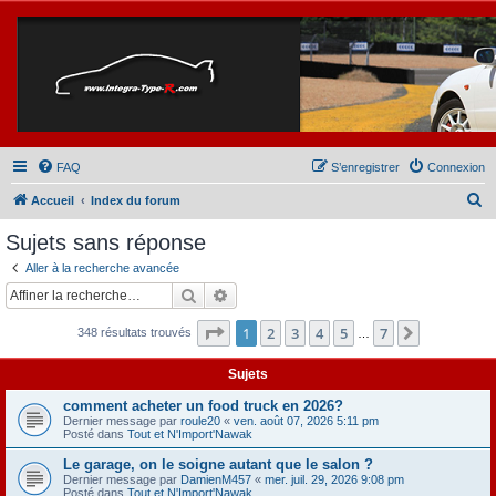
FAQ
S’enregistrer
Connexion
R
Accueil
Index du forum
e
Sujets sans réponse
c
Aller à la recherche avancée
h
Rechercher
Recherche avancée
e
Page
1
sur
7
1
2
3
4
5
7
Suivante
348 résultats trouvés
r
…
c
Sujets
h
comment acheter un food truck en 2026?
e
Dernier message par
roule20
«
ven. août 07, 2026 5:11 pm
Posté dans
Tout et N'Import'Nawak
r
Le garage, on le soigne autant que le salon ?
Dernier message par
DamienM457
«
mer. juil. 29, 2026 9:08 pm
Posté dans
Tout et N'Import'Nawak