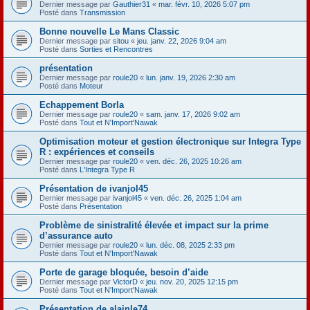
Dernier message par
Gauthier31
«
mar. févr. 10, 2026 5:07 pm
Posté dans
Transmission
Bonne nouvelle Le Mans Classic
Dernier message par
sitou
«
jeu. janv. 22, 2026 9:04 am
Posté dans
Sorties et Rencontres
présentation
Dernier message par
roule20
«
lun. janv. 19, 2026 2:30 am
Posté dans
Moteur
Echappement Borla
Dernier message par
roule20
«
sam. janv. 17, 2026 9:02 am
Posté dans
Tout et N'Import'Nawak
Optimisation moteur et gestion électronique sur Integra Type
R : expériences et conseils
Dernier message par
roule20
«
ven. déc. 26, 2025 10:26 am
Posté dans
L'Integra Type R
Présentation de ivanjol45
Dernier message par
ivanjol45
«
ven. déc. 26, 2025 1:04 am
Posté dans
Présentation
Problème de sinistralité élevée et impact sur la prime
d’assurance auto
Dernier message par
roule20
«
lun. déc. 08, 2025 2:33 pm
Posté dans
Tout et N'Import'Nawak
Porte de garage bloquée, besoin d’aide
Dernier message par
VictorD
«
jeu. nov. 20, 2025 12:15 pm
Posté dans
Tout et N'Import'Nawak
Présentation de alainle74