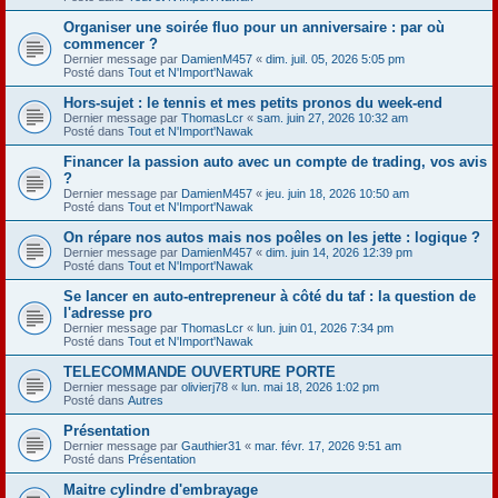
Organiser une soirée fluo pour un anniversaire : par où
commencer ?
Dernier message par
DamienM457
«
dim. juil. 05, 2026 5:05 pm
Posté dans
Tout et N'Import'Nawak
Hors-sujet : le tennis et mes petits pronos du week-end
Dernier message par
ThomasLcr
«
sam. juin 27, 2026 10:32 am
Posté dans
Tout et N'Import'Nawak
Financer la passion auto avec un compte de trading, vos avis
?
Dernier message par
DamienM457
«
jeu. juin 18, 2026 10:50 am
Posté dans
Tout et N'Import'Nawak
On répare nos autos mais nos poêles on les jette : logique ?
Dernier message par
DamienM457
«
dim. juin 14, 2026 12:39 pm
Posté dans
Tout et N'Import'Nawak
Se lancer en auto-entrepreneur à côté du taf : la question de
l'adresse pro
Dernier message par
ThomasLcr
«
lun. juin 01, 2026 7:34 pm
Posté dans
Tout et N'Import'Nawak
TELECOMMANDE OUVERTURE PORTE
Dernier message par
olivierj78
«
lun. mai 18, 2026 1:02 pm
Posté dans
Autres
Présentation
Dernier message par
Gauthier31
«
mar. févr. 17, 2026 9:51 am
Posté dans
Présentation
Maitre cylindre d'embrayage