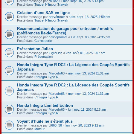
Dernier message par
roule20
«
mar. sept. 16, 2025 5:13 pm
Posté dans
Tout et N'Import'Nawak
Création d’une SAS en ligne
Dernier message par
hervétrouin
«
sam. sept. 13, 2025 4:59 pm
Posté dans
Tout et N'Import'Nawak
Recommandation de garage pour entretien / modifs
(préférences Ile-de-France)
Dernier message par
celinepromet
«
lun. sept. 08, 2025 4:35 pm
Posté dans
Carrosserie
Présentation Julien
Dernier message par
TigreLion
«
ven. août 01, 2025 5:07 am
Posté dans
Présentation
Honda Integra Type R DC2 : La Légende des Coupés Sportifs
Japonais
Dernier message par
Marcelin63
«
mer. nov. 13, 2024 11:31 am
Posté dans
L'Integra Type R
Honda Integra Type R DC2 : La Légende des Coupés Sportifs
Japonais
Dernier message par
Marcelin63
«
mer. nov. 13, 2024 11:31 am
Posté dans
L'Integra Type R
Honda Integra Limited Edition
Dernier message par
Marcelin63
«
lun. nov. 11, 2024 8:18 am
Posté dans
L'Integra Type R
Voyant d'huile ne s'éteint plus
Dernier message par
dj666_38
«
lun. nov. 20, 2023 9:12 am
Posté dans
Moteur