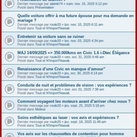
Dernier message par
alainle74
«
sam. nov. 15, 2025 5:12 pm
Posté dans
Présentation
Quelle voiture offrir à ma future épouse pour ma demande en
mariage ?
Dernier message par
roule20
«
lun. nov. 10, 2025 6:11 am
Posté dans
Tout et N'Import'Nawak
Entretenir sa voiture sans se ruiner
Dernier message par
roule20
«
lun. nov. 03, 2025 4:34 pm
Posté dans
Tout et N'Import'Nawak
MAJ 14/09/2025 => 350.000kms en Civic 1.6 i-Dtec Élégance
Dernier message par
roule20
«
ven. oct. 31, 2025 9:48 am
Posté dans
Tout et N'Import'Nawak
Renaissance d’une Civic en manque d’amour”
Dernier message par
roule20
«
jeu. oct. 30, 2025 6:14 pm
Posté dans
Tout et N'Import'Nawak
Conduite de nuit et problèmes de vision : vos expériences ?
Dernier message par
roule20
«
mer. oct. 01, 2025 7:38 am
Posté dans
Tout et N'Import'Nawak
Comment voyagent les moteurs avant d’arriver chez nous ?
Dernier message par
roule20
«
jeu. sept. 25, 2025 5:18 pm
Posté dans
Moteur
Soins esthétiques au laser : vos avis et expériences ?
Dernier message par
roule20
«
jeu. sept. 18, 2025 11:48 am
Posté dans
Tout et N'Import'Nawak
Vos avis sur les chaussettes de contention pour homme