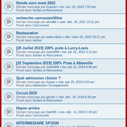
Honda euro meet 2022
Dernier message par
Kraumn
«
lun. avr. 25, 2022 7:03 pm
Posté dans
Sorties et Rencontres
recherche carrossier/tôlier
Dernier message par
akiraltd
«
sam. déc. 25, 2021 10:11 pm
Posté dans
Carrosserie
Restauration
Dernier message par
webo.nklou
«
dim. mars 01, 2020 10:21 am
Posté dans
Autres
[28 Juillet 2019] 100% piste à Lurcy-Levis
Dernier message par
mario968
«
lun. juil. 01, 2019 4:12 pm
Posté dans
Sorties et Rencontres
[22 Septembre 2019] 100% Piste à Abbeville
Dernier message par
mario968
«
lun. juil. 01, 2019 4:06 pm
Posté dans
Sorties et Rencontres
Quel admission choisir ?
Dernier message par
Ayane
«
mar. juin 25, 2019 9:33 am
Posté dans
Admission / Echappement
Circuit 2019
Dernier message par
janvier
«
mer. déc. 19, 2018 6:39 pm
Posté dans
Sorties et Rencontres
Hayon arrière
Dernier message par
Dam95
«
ven. déc. 14, 2018 1:20 pm
Posté dans
Carrosserie
INTERMEDIARE SPOON
Dernier message par
itr-3517
«
lun. mai 14, 2018 8:37 pm