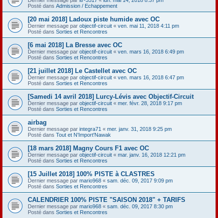
Posté dans
Admission / Echappement
[20 mai 2018] Ladoux piste humide avec OC
Dernier message par
objectif-circuit
«
ven. mai 11, 2018 4:11 pm
Posté dans
Sorties et Rencontres
[6 mai 2018] La Bresse avec OC
Dernier message par
objectif-circuit
«
ven. mars 16, 2018 6:49 pm
Posté dans
Sorties et Rencontres
[21 juillet 2018] Le Castellet avec OC
Dernier message par
objectif-circuit
«
ven. mars 16, 2018 6:47 pm
Posté dans
Sorties et Rencontres
[Samedi 14 avril 2018] Lurcy-Lévis avec Objectif-Circuit
Dernier message par
objectif-circuit
«
mer. févr. 28, 2018 9:17 pm
Posté dans
Sorties et Rencontres
airbag
Dernier message par
integra71
«
mer. janv. 31, 2018 9:25 pm
Posté dans
Tout et N'Import'Nawak
[18 mars 2018] Magny Cours F1 avec OC
Dernier message par
objectif-circuit
«
mar. janv. 16, 2018 12:21 pm
Posté dans
Sorties et Rencontres
[15 Juillet 2018] 100% PISTE à CLASTRES
Dernier message par
mario968
«
sam. déc. 09, 2017 9:09 pm
Posté dans
Sorties et Rencontres
CALENDRIER 100% PISTE "SAISON 2018" + TARIFS
Dernier message par
mario968
«
sam. déc. 09, 2017 8:30 pm
Posté dans
Sorties et Rencontres