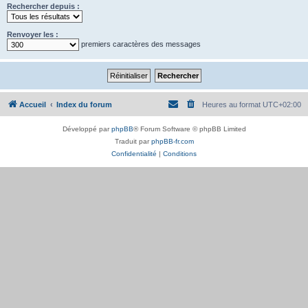
Rechercher depuis :
Renvoyer les :
premiers caractères des messages
Accueil
Index du forum
Heures au format
UTC+02:00
Développé par
phpBB
® Forum Software © phpBB Limited
Traduit par
phpBB-fr.com
Confidentialité
|
Conditions