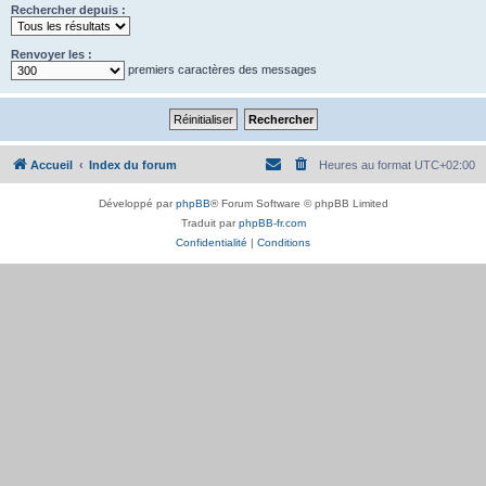
Rechercher depuis :
Renvoyer les :
premiers caractères des messages
Accueil
Index du forum
Heures au format
UTC+02:00
Développé par
phpBB
® Forum Software © phpBB Limited
Traduit par
phpBB-fr.com
Confidentialité
|
Conditions