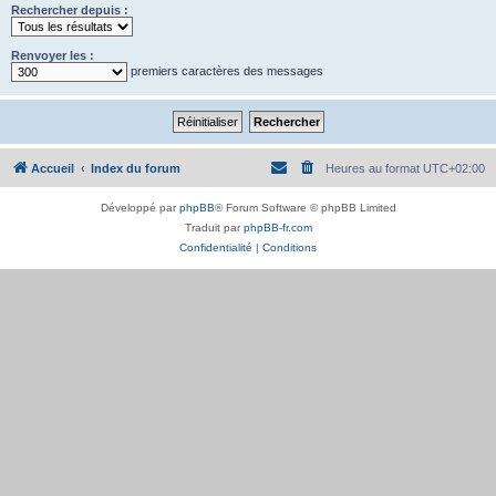
Rechercher depuis :
Renvoyer les :
premiers caractères des messages
Accueil
Index du forum
Heures au format
UTC+02:00
Développé par
phpBB
® Forum Software © phpBB Limited
Traduit par
phpBB-fr.com
Confidentialité
|
Conditions