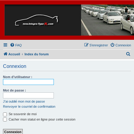
FAQ
S’enregistrer
Connexion
R
Accueil
Index du forum
e
Connexion
c
h
Nom d’utilisateur :
e
r
Mot de passe :
c
J’ai oublié mon mot de passe
h
Renvoyer le courriel de confirmation
e
Se souvenir de moi
r
Cacher mon statut en ligne pour cette session