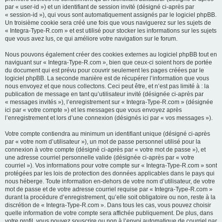
par « user-id ») et un identifiant de session invité (désigné ci-après par
« session-id »), qui vous sont automatiquement assignés par le logiciel phpBB.
Un troisième cookie sera créé une fois que vous naviguerez sur les sujets de
« Integra-Type-R.com » et est utilisé pour stocker les informations sur les sujets
que vous avez lus, ce qui améliore votre navigation sur le forum.
Nous pouvons également créer des cookies externes au logiciel phpBB tout en
naviguant sur « Integra-Type-R.com », bien que ceux-ci soient hors de portée
du document qui est prévu pour couvrir seulement les pages créées par le
logiciel phpBB. La seconde manière est de récupérer l’information que vous
nous envoyez et que nous collectons. Ceci peut être, et n’est pas limité à : la
publication de message en tant qu’utilisateur invité (désignée ci-après par
« messages invités »), l’enregistrement sur « Integra-Type-R.com » (désignée
ici par « votre compte ») et les messages que vous envoyez après
l’enregistrement et lors d’une connexion (désignés ici par « vos messages »).
Votre compte contiendra au minimum un identifiant unique (désigné ci-après
par « votre nom d’utilisateur »), un mot de passe personnel utilisé pour la
connexion à votre compte (désigné ci-après par « votre mot de passe »), et
une adresse courriel personnelle valide (désignée ci-après par « votre
courriel »). Vos informations pour votre compte sur « Integra-Type-R.com » sont
protégées par les lois de protection des données applicables dans le pays qui
nous héberge. Toute information en-dehors de votre nom d’utilisateur, de votre
mot de passe et de votre adresse courriel requise par « Integra-Type-R.com »
durant la procédure d’enregistrement, qu’elle soit obligatoire ou non, reste à la
discrétion de « Integra-Type-R.com ». Dans tous les cas, vous pouvez choisir
quelle information de votre compte sera affichée publiquement. De plus, dans
votre profil, vous pouvez souscrire ou non à l’envoi automatique de courriel par