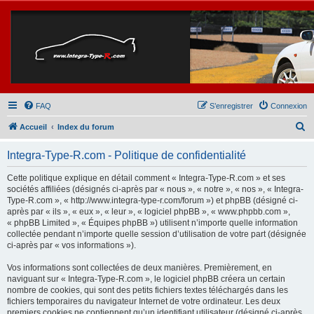
FAQ
S’enregistrer
Connexion
R
Accueil
Index du forum
e
Integra-Type-R.com - Politique de confidentialité
c
h
Cette politique explique en détail comment « Integra-Type-R.com » et ses
sociétés affiliées (désignés ci-après par « nous », « notre », « nos », « Integra-
e
Type-R.com », « http://www.integra-type-r.com/forum ») et phpBB (désigné ci-
r
après par « ils », « eux », « leur », « logiciel phpBB », « www.phpbb.com »,
« phpBB Limited », « Équipes phpBB ») utilisent n’importe quelle information
c
collectée pendant n’importe quelle session d’utilisation de votre part (désignée
h
ci-après par « vos informations »).
e
Vos informations sont collectées de deux manières. Premièrement, en
r
naviguant sur « Integra-Type-R.com », le logiciel phpBB créera un certain
nombre de cookies, qui sont des petits fichiers textes téléchargés dans les
fichiers temporaires du navigateur Internet de votre ordinateur. Les deux
premiers cookies ne contiennent qu’un identifiant utilisateur (désigné ci-après