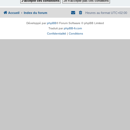
Accueil
Index du forum
Heures au format
UTC+02:00
Développé par
phpBB
® Forum Software © phpBB Limited
Traduit par
phpBB-fr.com
Confidentialité
|
Conditions