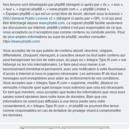
Nos forums sont développés par phpBB (désigné ci-après par « ils », « eux »,
« leur », « logiciel phpBB », « www.phpbb.com », « phpBB Limited »,
« Équipes phpBB ») qui est un script libre de forum, déclaré sous la licence «
GNU General Public License v2
» (désigné ci-après par « GPL ») et qui peut
être téléchargé depuis
www.phpbb.com
. Le logiciel phpBB facilite seulement
les discussions sur Internet. phpBB Limited n’est pas responsable de ce que
nous acceptons ou n’acceptons pas comme contenu ou conduite permis. Pour
de plus amples informations au sujet de phpBB, veuillez consulter :
https://www.phpbb.com/
.
Vous acceptez de ne pas publier de contenu abusif, obscène, vulgaire,
diffamatoire, choquant, menaçant, à caractère sexuel ou tout autre contenu qui
peut transgresser les lois de votre pays, du pays où « Integra-Type-R.com » est
hébergé ou les lois internationales. Le faire peut vous mener à un
bannissement immédiat et permanent, avec une notification à votre fournisseur
d’accès à Internet si nous le jugeons nécessaire. Les adresses IP de tous les
messages sont enregistrées pour aider au renforcement de ces conditions.
Vous acceptez que « Integra-Type-R.com » supprime, modifie, déplace ou
verrouille n’importe quel sujet lorsque nous estimons que cela est nécessaire.
En tant que membre, vous acceptez que toutes les informations que vous avez
saisies soient stockées dans notre base de données. Bien que ces
informations ne soient pas diffusées à une tierce partie sans votre
consentement, ni « Integra-Type-R.com », ni phpBB ne pourront être tenus
comme responsables en cas de tentative de piratage visant à compromettre
les données.