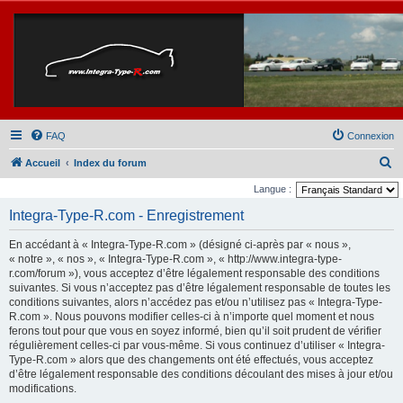
FAQ
Connexion
R
Accueil
Index du forum
e
Langue :
c
Integra-Type-R.com - Enregistrement
h
En accédant à « Integra-Type-R.com » (désigné ci-après par « nous »,
e
« notre », « nos », « Integra-Type-R.com », « http://www.integra-type-
r
r.com/forum »), vous acceptez d’être légalement responsable des conditions
suivantes. Si vous n’acceptez pas d’être légalement responsable de toutes les
c
conditions suivantes, alors n’accédez pas et/ou n’utilisez pas « Integra-Type-
h
R.com ». Nous pouvons modifier celles-ci à n’importe quel moment et nous
ferons tout pour que vous en soyez informé, bien qu’il soit prudent de vérifier
e
régulièrement celles-ci par vous-même. Si vous continuez d’utiliser « Integra-
r
Type-R.com » alors que des changements ont été effectués, vous acceptez
d’être légalement responsable des conditions découlant des mises à jour et/ou
modifications.