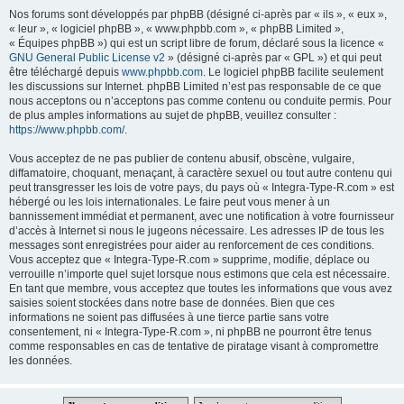
Nos forums sont développés par phpBB (désigné ci-après par « ils », « eux »,
« leur », « logiciel phpBB », « www.phpbb.com », « phpBB Limited »,
« Équipes phpBB ») qui est un script libre de forum, déclaré sous la licence «
GNU General Public License v2
» (désigné ci-après par « GPL ») et qui peut
être téléchargé depuis
www.phpbb.com
. Le logiciel phpBB facilite seulement
les discussions sur Internet. phpBB Limited n’est pas responsable de ce que
nous acceptons ou n’acceptons pas comme contenu ou conduite permis. Pour
de plus amples informations au sujet de phpBB, veuillez consulter :
https://www.phpbb.com/
.
Vous acceptez de ne pas publier de contenu abusif, obscène, vulgaire,
diffamatoire, choquant, menaçant, à caractère sexuel ou tout autre contenu qui
peut transgresser les lois de votre pays, du pays où « Integra-Type-R.com » est
hébergé ou les lois internationales. Le faire peut vous mener à un
bannissement immédiat et permanent, avec une notification à votre fournisseur
d’accès à Internet si nous le jugeons nécessaire. Les adresses IP de tous les
messages sont enregistrées pour aider au renforcement de ces conditions.
Vous acceptez que « Integra-Type-R.com » supprime, modifie, déplace ou
verrouille n’importe quel sujet lorsque nous estimons que cela est nécessaire.
En tant que membre, vous acceptez que toutes les informations que vous avez
saisies soient stockées dans notre base de données. Bien que ces
informations ne soient pas diffusées à une tierce partie sans votre
consentement, ni « Integra-Type-R.com », ni phpBB ne pourront être tenus
comme responsables en cas de tentative de piratage visant à compromettre
les données.