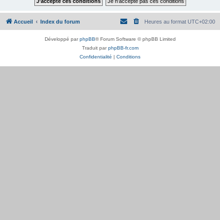
Accueil
Index du forum
Heures au format
UTC+02:00
Développé par
phpBB
® Forum Software © phpBB Limited
Traduit par
phpBB-fr.com
Confidentialité
|
Conditions