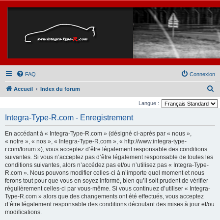
FAQ
Connexion
R
Accueil
Index du forum
e
Langue :
c
Integra-Type-R.com - Enregistrement
h
En accédant à « Integra-Type-R.com » (désigné ci-après par « nous »,
e
« notre », « nos », « Integra-Type-R.com », « http://www.integra-type-
r
r.com/forum »), vous acceptez d’être légalement responsable des conditions
suivantes. Si vous n’acceptez pas d’être légalement responsable de toutes les
c
conditions suivantes, alors n’accédez pas et/ou n’utilisez pas « Integra-Type-
h
R.com ». Nous pouvons modifier celles-ci à n’importe quel moment et nous
ferons tout pour que vous en soyez informé, bien qu’il soit prudent de vérifier
e
régulièrement celles-ci par vous-même. Si vous continuez d’utiliser « Integra-
r
Type-R.com » alors que des changements ont été effectués, vous acceptez
d’être légalement responsable des conditions découlant des mises à jour et/ou
modifications.