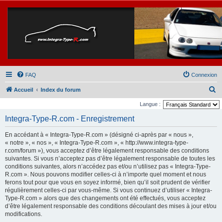
FAQ
Connexion
R
Accueil
Index du forum
e
Langue :
c
Integra-Type-R.com - Enregistrement
h
En accédant à « Integra-Type-R.com » (désigné ci-après par « nous »,
e
« notre », « nos », « Integra-Type-R.com », « http://www.integra-type-
r
r.com/forum »), vous acceptez d’être légalement responsable des conditions
suivantes. Si vous n’acceptez pas d’être légalement responsable de toutes les
c
conditions suivantes, alors n’accédez pas et/ou n’utilisez pas « Integra-Type-
h
R.com ». Nous pouvons modifier celles-ci à n’importe quel moment et nous
ferons tout pour que vous en soyez informé, bien qu’il soit prudent de vérifier
e
régulièrement celles-ci par vous-même. Si vous continuez d’utiliser « Integra-
r
Type-R.com » alors que des changements ont été effectués, vous acceptez
d’être légalement responsable des conditions découlant des mises à jour et/ou
modifications.