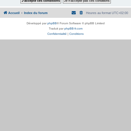
Accueil
Index du forum
Heures au format
UTC+02:00
Développé par
phpBB
® Forum Software © phpBB Limited
Traduit par
phpBB-fr.com
Confidentialité
|
Conditions