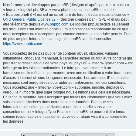
Nos forums sont développés par phpBB (désigné ci-après par « ils », « eux »,
« leur », « logiciel phpBB », « www.phpbb.com », « phpBB Limited »,
« Équipes phpBB ») qui est un script libre de forum, déclaré sous la licence «
GNU General Public License v2
» (désigné ci-après par « GPL ») et qui peut
être téléchargé depuis
www.phpbb.com
. Le logiciel phpBB facilite seulement
les discussions sur Internet. phpBB Limited n’est pas responsable de ce que
nous acceptons ou n’acceptons pas comme contenu ou conduite permis. Pour
de plus amples informations au sujet de phpBB, veuillez consulter :
https://www.phpbb.com/
.
Vous acceptez de ne pas publier de contenu abusif, obscène, vulgaire,
diffamatoire, choquant, menaçant, à caractère sexuel ou tout autre contenu qui
peut transgresser les lois de votre pays, du pays où « Integra-Type-R.com » est
hébergé ou les lois internationales. Le faire peut vous mener à un
bannissement immédiat et permanent, avec une notification à votre fournisseur
d’accès à Internet si nous le jugeons nécessaire. Les adresses IP de tous les
messages sont enregistrées pour aider au renforcement de ces conditions.
Vous acceptez que « Integra-Type-R.com » supprime, modifie, déplace ou
verrouille n’importe quel sujet lorsque nous estimons que cela est nécessaire.
En tant que membre, vous acceptez que toutes les informations que vous avez
saisies soient stockées dans notre base de données. Bien que ces
informations ne soient pas diffusées à une tierce partie sans votre
consentement, ni « Integra-Type-R.com », ni phpBB ne pourront être tenus
comme responsables en cas de tentative de piratage visant à compromettre
les données.