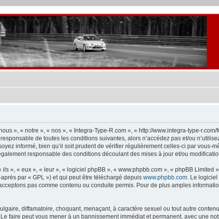
ous », « notre », « nos », « Integra-Type-R.com », « http://www.integra-type-r.com
 responsable de toutes les conditions suivantes, alors n’accédez pas et/ou n’utilis
yez informé, bien qu’il soit prudent de vérifier régulièrement celles-ci par vous-m
également responsable des conditions découlant des mises à jour et/ou modificatio
ls », « eux », « leur », « logiciel phpBB », « www.phpbb.com », « phpBB Limited »,
-après par « GPL ») et qui peut être téléchargé depuis
www.phpbb.com
. Le logicie
acceptons pas comme contenu ou conduite permis. Pour de plus amples informations
lgaire, diffamatoire, choquant, menaçant, à caractère sexuel ou tout autre contenu 
 Le faire peut vous mener à un bannissement immédiat et permanent, avec une notifi