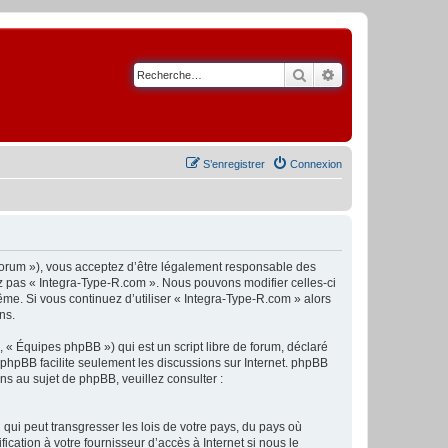
Rechercher
Recherche avancé
S’enregistrer
Connexion
/forum »), vous acceptez d’être légalement responsable des
ez pas « Integra-Type-R.com ». Nous pouvons modifier celles-ci
ême. Si vous continuez d’utiliser « Integra-Type-R.com » alors
ns.
 « Équipes phpBB ») qui est un script libre de forum, déclaré
l phpBB facilite seulement les discussions sur Internet. phpBB
 au sujet de phpBB, veuillez consulter :
qui peut transgresser les lois de votre pays, du pays où
cation à votre fournisseur d’accès à Internet si nous le