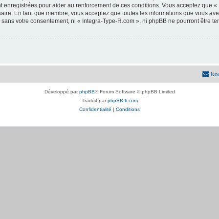
 enregistrées pour aider au renforcement de ces conditions. Vous acceptez que « 
saire. En tant que membre, vous acceptez que toutes les informations que vous av
ie sans votre consentement, ni « Integra-Type-R.com », ni phpBB ne pourront être 
Nou
Développé par
phpBB
® Forum Software © phpBB Limited
Traduit par
phpBB-fr.com
Confidentialité
|
Conditions