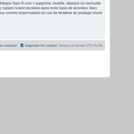
Integra-Type-R.com » supprime, modifie, déplace ou verrouille
ez saisies soient stockées dans notre base de données. Bien
tenus comme responsables en cas de tentative de piratage visant
s contacter
Supprimer les cookies
Heures au format
UTC+02:00