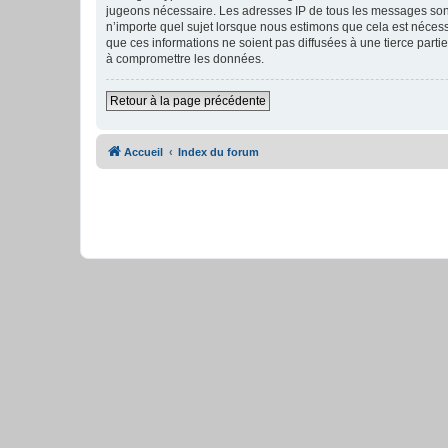
jugeons nécessaire. Les adresses IP de tous les messages sont
n’importe quel sujet lorsque nous estimons que cela est néces
que ces informations ne soient pas diffusées à une tierce part
à compromettre les données.
Retour à la page précédente
Accueil
Index du forum