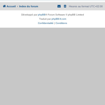
Accueil
Index du forum
Heures au format
UTC+02:00
Développé par
phpBB
® Forum Software © phpBB Limited
Traduit par
phpBB-fr.com
Confidentialité
|
Conditions