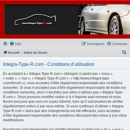
FAQ
S’enregistrer
Connexion
R
Accueil
Index du forum
e
Integra-Type-R.com - Conditions d’utilisation
c
h
En accédant à « Integra-Type-R.com » (désigné ci-après par « nous »,
« notre », « nos », « Integra-Type-R.com », « http://www.integra-type-
e
r.com/forum »), vous acceptez d’être légalement responsable des conditions
r
suivantes. Si vous n’acceptez pas d’être légalement responsable de toutes les
conditions suivantes, alors n’accédez pas et/ou n’utilisez pas « Integra-Type-
c
R.com ». Nous pouvons modifier celles-ci à n’importe quel moment et nous
h
ferons tout pour que vous en soyez informé, bien qu’il soit prudent de vérifier
régulièrement celles-ci par vous-même. Si vous continuez d’utiliser « Integra-
e
Type-R.com » alors que des changements ont été effectués, vous acceptez
r
d’être légalement responsable des conditions découlant des mises à jour et/ou
modifications.
Nos forums sont développés par phpBB (désigné ci-après par « ils », « eux »,