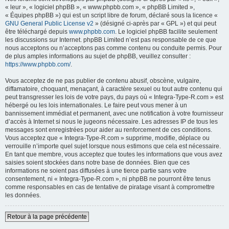
« leur », « logiciel phpBB », « www.phpbb.com », « phpBB Limited »,
« Équipes phpBB ») qui est un script libre de forum, déclaré sous la licence «
GNU General Public License v2
» (désigné ci-après par « GPL ») et qui peut
être téléchargé depuis
www.phpbb.com
. Le logiciel phpBB facilite seulement
les discussions sur Internet. phpBB Limited n’est pas responsable de ce que
nous acceptons ou n’acceptons pas comme contenu ou conduite permis. Pour
de plus amples informations au sujet de phpBB, veuillez consulter :
https://www.phpbb.com/
.
Vous acceptez de ne pas publier de contenu abusif, obscène, vulgaire,
diffamatoire, choquant, menaçant, à caractère sexuel ou tout autre contenu qui
peut transgresser les lois de votre pays, du pays où « Integra-Type-R.com » est
hébergé ou les lois internationales. Le faire peut vous mener à un
bannissement immédiat et permanent, avec une notification à votre fournisseur
d’accès à Internet si nous le jugeons nécessaire. Les adresses IP de tous les
messages sont enregistrées pour aider au renforcement de ces conditions.
Vous acceptez que « Integra-Type-R.com » supprime, modifie, déplace ou
verrouille n’importe quel sujet lorsque nous estimons que cela est nécessaire.
En tant que membre, vous acceptez que toutes les informations que vous avez
saisies soient stockées dans notre base de données. Bien que ces
informations ne soient pas diffusées à une tierce partie sans votre
consentement, ni « Integra-Type-R.com », ni phpBB ne pourront être tenus
comme responsables en cas de tentative de piratage visant à compromettre
les données.
Retour à la page précédente