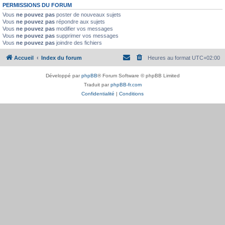
PERMISSIONS DU FORUM
Vous
ne pouvez pas
poster de nouveaux sujets
Vous
ne pouvez pas
répondre aux sujets
Vous
ne pouvez pas
modifier vos messages
Vous
ne pouvez pas
supprimer vos messages
Vous
ne pouvez pas
joindre des fichiers
Accueil
Index du forum
Heures au format
UTC+02:00
Développé par
phpBB
® Forum Software © phpBB Limited
Traduit par
phpBB-fr.com
Confidentialité
|
Conditions