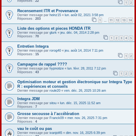
Réponses :
22
1
2
Recensement ITR et Provenance
Dernier message par
heinz15
«
lun. août 02, 2021 3:58 pm
Réponses :
203
1
11
12
13
14
…
Liste des options et pieces HONDA ITR
Dernier message par
glurk
«
jeu. déc. 04, 2014 2:28 pm
Réponses :
70
1
2
3
4
5
Entretien Integra
Dernier message par
rorog40
«
jeu. août 14, 2014 7:11 pm
Réponses :
15
1
2
Campagne de rappel ????
Dernier message par
hypnotize
«
lun. févr. 28, 2011 7:12 pm
Réponses :
43
1
2
3
Optimisation moteur et gestion électronique sur Integra Type
R : expériences et conseils
Dernier message par
roule20
«
ven. déc. 26, 2025 10:26 am
Integra JDM
Dernier message par
sitou
«
lun. déc. 15, 2025 11:52 am
Réponses :
7
Grosse secousse à l’accélération
Dernier message par
Franck09
«
mer. nov. 26, 2025 7:31 pm
Réponses :
4
vau le coût ou pas
Dernier message par
ivanjol45
«
dim. nov. 16, 2025 6:39 pm