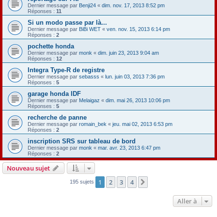
Dernier message par
Benji24
«
dim. nov. 17, 2013 8:52 pm
Réponses :
11
Si un modo passe par là...
Dernier message par
BiBi WET
«
ven. nov. 15, 2013 6:14 pm
Réponses :
2
pochette honda
Dernier message par
monk
«
dim. juin 23, 2013 9:04 am
Réponses :
12
Integra Type-R de registre
Dernier message par
sebasss
«
lun. juin 03, 2013 7:36 pm
Réponses :
5
garage honda IDF
Dernier message par
Melaigaz
«
dim. mai 26, 2013 10:06 pm
Réponses :
5
recherche de panne
Dernier message par
romain_bek
«
jeu. mai 02, 2013 6:53 pm
Réponses :
2
inscription SRS sur tableau de bord
Dernier message par
monk
«
mar. avr. 23, 2013 6:47 pm
Réponses :
2
Nouveau sujet
1
2
3
4
Suivante
195 sujets
Aller à