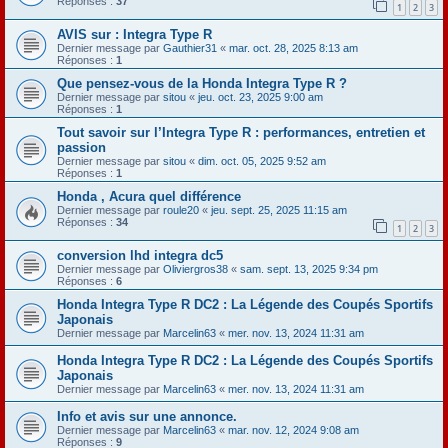
Réponses :
37
1
2
3
AVIS sur : Integra Type R
Dernier message par
Gauthier31
«
mar. oct. 28, 2025 8:13 am
Réponses :
1
Que pensez-vous de la Honda Integra Type R ?
Dernier message par
sitou
«
jeu. oct. 23, 2025 9:00 am
Réponses :
1
Tout savoir sur l’Integra Type R : performances, entretien et
passion
Dernier message par
sitou
«
dim. oct. 05, 2025 9:52 am
Réponses :
1
Honda , Acura quel différence
Dernier message par
roule20
«
jeu. sept. 25, 2025 11:15 am
Réponses :
34
1
2
3
conversion lhd integra dc5
Dernier message par
Oliviergros38
«
sam. sept. 13, 2025 9:34 pm
Réponses :
6
Honda Integra Type R DC2 : La Légende des Coupés Sportifs
Japonais
Dernier message par
Marcelin63
«
mer. nov. 13, 2024 11:31 am
Honda Integra Type R DC2 : La Légende des Coupés Sportifs
Japonais
Dernier message par
Marcelin63
«
mer. nov. 13, 2024 11:31 am
Info et avis sur une annonce.
Dernier message par
Marcelin63
«
mar. nov. 12, 2024 9:08 am
Réponses :
9