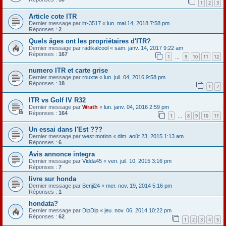
1
2
3
Article cote ITR
Dernier message par
itr-3517
«
lun. mai 14, 2018 7:58 pm
Réponses :
2
Quels âges ont les propriétaires d'ITR?
Dernier message par
radikalcool
«
sam. janv. 14, 2017 9:22 am
Réponses :
167
1
9
10
11
12
…
numero ITR et carte grise
Dernier message par
rouxte
«
lun. juil. 04, 2016 9:58 pm
Réponses :
18
1
2
ITR vs Golf IV R32
Dernier message par
Wrath
«
lun. janv. 04, 2016 2:59 pm
Réponses :
164
1
8
9
10
11
…
Un essai dans l'Est ???
Dernier message par
west motion
«
dim. août 23, 2015 1:13 am
Réponses :
6
Avis annonce integra
Dernier message par
Vidda45
«
ven. juil. 10, 2015 3:16 pm
Réponses :
7
livre sur honda
Dernier message par
Benji24
«
mer. nov. 19, 2014 5:16 pm
Réponses :
1
hondata?
Dernier message par
DipDip
«
jeu. nov. 06, 2014 10:22 pm
Réponses :
62
1
2
3
4
5