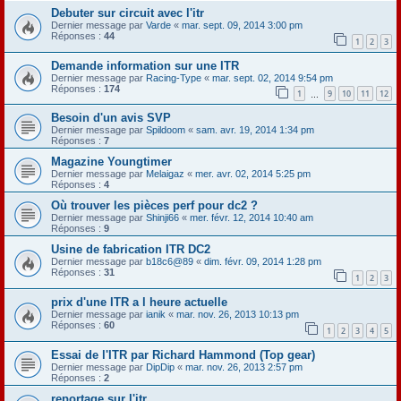
Debuter sur circuit avec l'itr
Dernier message par
Varde
«
mar. sept. 09, 2014 3:00 pm
Réponses :
44
1
2
3
Demande information sur une ITR
Dernier message par
Racing-Type
«
mar. sept. 02, 2014 9:54 pm
Réponses :
174
1
9
10
11
12
…
Besoin d'un avis SVP
Dernier message par
Spildoom
«
sam. avr. 19, 2014 1:34 pm
Réponses :
7
Magazine Youngtimer
Dernier message par
Melaigaz
«
mer. avr. 02, 2014 5:25 pm
Réponses :
4
Où trouver les pièces perf pour dc2 ?
Dernier message par
Shinji66
«
mer. févr. 12, 2014 10:40 am
Réponses :
9
Usine de fabrication ITR DC2
Dernier message par
b18c6@89
«
dim. févr. 09, 2014 1:28 pm
Réponses :
31
1
2
3
prix d'une ITR a l heure actuelle
Dernier message par
ianik
«
mar. nov. 26, 2013 10:13 pm
Réponses :
60
1
2
3
4
5
Essai de l'ITR par Richard Hammond (Top gear)
Dernier message par
DipDip
«
mar. nov. 26, 2013 2:57 pm
Réponses :
2
reportage sur l'itr