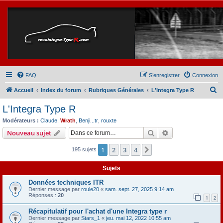
FAQ
S’enregistrer
Connexion
R
Accueil
Index du forum
Rubriques Générales
L'Integra Type R
e
L'Integra Type R
c
Modérateurs :
Claude
,
Wrath
,
Benji...tr
,
rouxte
h
Rechercher
Recherche avanc
Nouveau sujet
e
1
2
3
4
Suivante
195 sujets
r
c
Sujets
h
Données techniques ITR
e
Dernier message par
roule20
«
sam. sept. 27, 2025 9:14 am
Réponses :
20
r
1
2
Récapitulatif pour l'achat d'une Integra type r
Dernier message par
Stars_1
«
jeu. mai 12, 2022 10:55 am