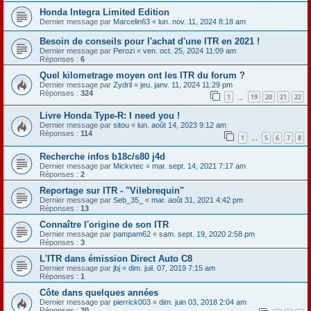
Honda Integra Limited Edition
Dernier message par
Marcelin63
«
lun. nov. 11, 2024 8:18 am
Besoin de conseils pour l'achat d'une ITR en 2021 !
Dernier message par
Perozi
«
ven. oct. 25, 2024 11:09 am
Réponses :
6
Quel kilometrage moyen ont les ITR du forum ?
Dernier message par
Zydril
«
jeu. janv. 11, 2024 11:29 pm
Réponses :
324
1
19
20
21
22
…
Livre Honda Type-R: I need you !
Dernier message par
sitou
«
lun. août 14, 2023 9:12 am
Réponses :
114
1
5
6
7
8
…
Recherche infos b18c/s80 j4d
Dernier message par
Mickvtec
«
mar. sept. 14, 2021 7:17 am
Réponses :
2
Reportage sur ITR - "Vilebrequin"
Dernier message par
Seb_35_
«
mar. août 31, 2021 4:42 pm
Réponses :
13
Connaître l'origine de son ITR
Dernier message par
pampam62
«
sam. sept. 19, 2020 2:58 pm
Réponses :
3
L'ITR dans émission Direct Auto C8
Dernier message par
jbj
«
dim. juil. 07, 2019 7:15 am
Réponses :
1
Côte dans quelques années
Dernier message par
pierrick003
«
dim. juin 03, 2018 2:04 am
Réponses :
30