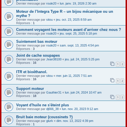
Dernier message par
roule20
«
lun. janv. 19, 2026 2:30 am
Moteur de l’Integra Type R – un bijou mécanique ou un
mythe ?
Dernier message par
sitou
«
jeu. oct. 23, 2025 8:59 am
Réponses :
1
Comment voyagent les moteurs avant d’arriver chez nous ?
Dernier message par
roule20
«
jeu. sept. 25, 2025 5:18 pm
Suintement bas moteur
Dernier message par
roule20
«
sam. sept. 13, 2025 4:54 pm
Réponses :
3
Joint de cache soupapes
Dernier message par
Jean38100
«
jeu. juil. 24, 2025 5:25 pm
Réponses :
16
1
2
ITR et bioéthanol.
Dernier message par
sitou
«
mer. juin 11, 2025 7:51 am
Réponses :
16
1
2
Support moteur
Dernier message par
Gauthier31
«
lun. juin 24, 2024 10:47 am
Réponses :
18
1
2
Voyant d'huile ne s'éteint plus
Dernier message par
dj666_38
«
lun. nov. 20, 2023 9:12 am
Bruit baie moteur (coussinets ?)
Dernier message par
glurk
«
dim. nov. 13, 2022 4:39 pm
Réponses :
1