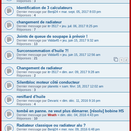
Réponses :
3
Identification de 3 calculateurs
Dernier message par
Benji24
«
mar. sept. 05, 2017 8:03 pm
Réponses :
4
changement de radiateur
Dernier message par
itr-3517
«
jeu. juil. 06, 2017 8:25 pm
Réponses :
7
Joints de queue de soupape à prévoir !
Dernier message par
Vidda45
«
jeu. juin 15, 2017 9:32 am
Réponses :
13
Surconsommation d'huile ?!
Dernier message par
Vidda45
«
jeu. juin 15, 2017 12:56 am
Réponses :
21
1
2
Changement de radiateur
Dernier message par
itr-3517
«
dim. avr. 09, 2017 9:28 am
Réponses :
2
Silentbloc moteur côté conducteur
Dernier message par
planetis
«
sam. févr. 18, 2017 12:02 am
Réponses :
3
reniflard d'huile
Dernier message par
Devaric
«
dim. déc. 11, 2016 9:16 pm
Réponses :
4
tombé en panne. ne veut plus démarrer. [résolu] bobine HS
Dernier message par
Wrath
«
dim. déc. 04, 2016 4:43 pm
Réponses :
10
Radiateur classique ou radiateur alu ?
Dernier message par
Benji24
«
mer. nov. 09, 2016 6:48 pm