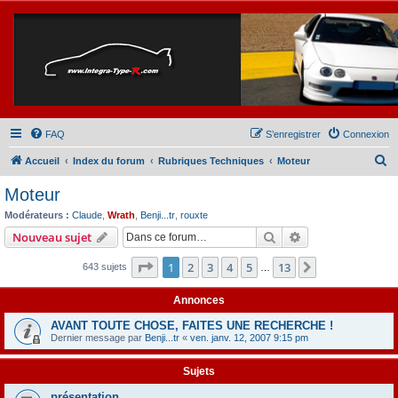
FAQ
S’enregistrer
Connexion
R
Accueil
Index du forum
Rubriques Techniques
Moteur
e
Moteur
c
Modérateurs :
Claude
,
Wrath
,
Benji...tr
,
rouxte
h
Rechercher
Recherche avanc
Nouveau sujet
e
Page
1
sur
13
1
2
3
4
5
13
Suivante
643 sujets
r
…
c
Annonces
h
AVANT TOUTE CHOSE, FAITES UNE RECHERCHE !
e
Dernier message par
Benji...tr
«
ven. janv. 12, 2007 9:15 pm
r
Sujets
présentation