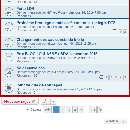
Réponses :
12
Fuite LDR
Dernier message par
d@vev@dor
«
dim. oct. 16, 2016 7:09 pm
Réponses :
9
Problème broutage et raté accélération sur Integra DC2
Dernier message par
glurk
«
jeu. oct. 06, 2016 9:36 pm
Réponses :
23
1
2
Changement des coussinets de bielle
Dernier message par
okala
«
jeu. oct. 06, 2016 11:29 am
Réponses :
1
Prix BLOC / CULASSE / BDV septembre 2016
Dernier message par
Benji24
«
lun. oct. 03, 2016 4:51 am
Réponses :
7
Ne démarre pas
Dernier message par
itr-3517
«
jeu. sept. 29, 2016 8:05 pm
Réponses :
68
1
2
3
4
5
joint de que de soupapes
Dernier message par
minirock
«
lun. août 01, 2016 12:50 pm
Réponses :
2
Nouveau sujet
Page
1
sur
13
1
2
3
4
5
13
Suivante
643 sujets
…
Aller à