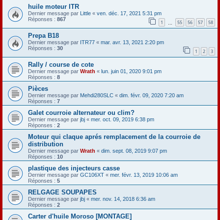
huile moteur ITR
Dernier message par
Little
«
ven. déc. 17, 2021 5:31 pm
Réponses :
867
1
55
56
57
58
…
Prepa B18
Dernier message par
ITR77
«
mar. avr. 13, 2021 2:20 pm
Réponses :
30
1
2
3
Rally / course de cote
Dernier message par
Wrath
«
lun. juin 01, 2020 9:01 pm
Réponses :
8
Pièces
Dernier message par
Mehdi280SLC
«
dim. févr. 09, 2020 7:20 am
Réponses :
7
Galet courroie alternateur ou clim?
Dernier message par
jbj
«
mer. oct. 09, 2019 6:38 pm
Réponses :
2
Moteur qui claque aprés remplacement de la courroie de
distribution
Dernier message par
Wrath
«
dim. sept. 08, 2019 9:07 pm
Réponses :
10
plastique des injecteurs casse
Dernier message par
GC106XT
«
mer. févr. 13, 2019 10:06 am
Réponses :
5
RELGAGE SOUPAPES
Dernier message par
jbj
«
mer. nov. 14, 2018 6:36 am
Réponses :
2
Carter d'huile Moroso [MONTAGE]