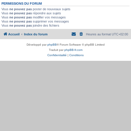
PERMISSIONS DU FORUM
Vous
ne pouvez pas
poster de nouveaux sujets
Vous
ne pouvez pas
répondre aux sujets
Vous
ne pouvez pas
modifier vos messages
Vous
ne pouvez pas
supprimer vos messages
Vous
ne pouvez pas
joindre des fichiers
Accueil
Index du forum
Heures au format
UTC+02:00
Développé par
phpBB
® Forum Software © phpBB Limited
Traduit par
phpBB-fr.com
Confidentialité
|
Conditions