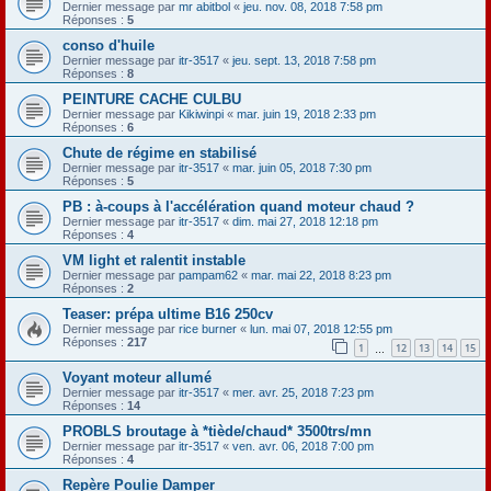
Dernier message par
mr abitbol
«
jeu. nov. 08, 2018 7:58 pm
Réponses :
5
conso d'huile
Dernier message par
itr-3517
«
jeu. sept. 13, 2018 7:58 pm
Réponses :
8
PEINTURE CACHE CULBU
Dernier message par
Kikiwinpi
«
mar. juin 19, 2018 2:33 pm
Réponses :
6
Chute de régime en stabilisé
Dernier message par
itr-3517
«
mar. juin 05, 2018 7:30 pm
Réponses :
5
PB : à-coups à l'accélération quand moteur chaud ?
Dernier message par
itr-3517
«
dim. mai 27, 2018 12:18 pm
Réponses :
4
VM light et ralentit instable
Dernier message par
pampam62
«
mar. mai 22, 2018 8:23 pm
Réponses :
2
Teaser: prépa ultime B16 250cv
Dernier message par
rice burner
«
lun. mai 07, 2018 12:55 pm
Réponses :
217
1
12
13
14
15
…
Voyant moteur allumé
Dernier message par
itr-3517
«
mer. avr. 25, 2018 7:23 pm
Réponses :
14
PROBLS broutage à *tiède/chaud* 3500trs/mn
Dernier message par
itr-3517
«
ven. avr. 06, 2018 7:00 pm
Réponses :
4
Repère Poulie Damper