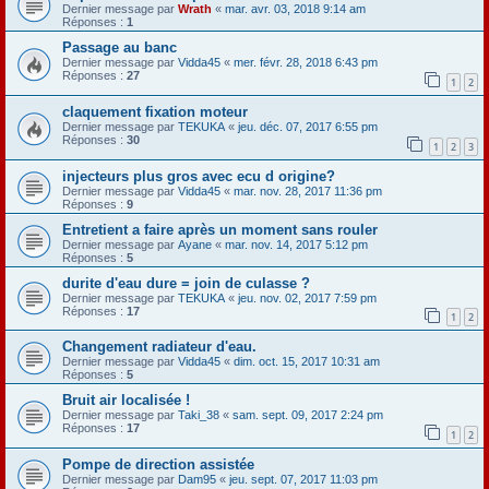
Dernier message par
Wrath
«
mar. avr. 03, 2018 9:14 am
Réponses :
1
Passage au banc
Dernier message par
Vidda45
«
mer. févr. 28, 2018 6:43 pm
Réponses :
27
1
2
claquement fixation moteur
Dernier message par
TEKUKA
«
jeu. déc. 07, 2017 6:55 pm
Réponses :
30
1
2
3
injecteurs plus gros avec ecu d origine?
Dernier message par
Vidda45
«
mar. nov. 28, 2017 11:36 pm
Réponses :
9
Entretient a faire après un moment sans rouler
Dernier message par
Ayane
«
mar. nov. 14, 2017 5:12 pm
Réponses :
5
durite d'eau dure = join de culasse ?
Dernier message par
TEKUKA
«
jeu. nov. 02, 2017 7:59 pm
Réponses :
17
1
2
Changement radiateur d'eau.
Dernier message par
Vidda45
«
dim. oct. 15, 2017 10:31 am
Réponses :
5
Bruit air localisée !
Dernier message par
Taki_38
«
sam. sept. 09, 2017 2:24 pm
Réponses :
17
1
2
Pompe de direction assistée
Dernier message par
Dam95
«
jeu. sept. 07, 2017 11:03 pm