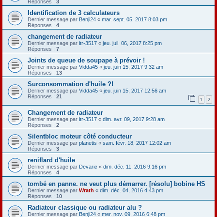
Réponses :
3
Identification de 3 calculateurs
Dernier message par
Benji24
«
mar. sept. 05, 2017 8:03 pm
Réponses :
4
changement de radiateur
Dernier message par
itr-3517
«
jeu. juil. 06, 2017 8:25 pm
Réponses :
7
Joints de queue de soupape à prévoir !
Dernier message par
Vidda45
«
jeu. juin 15, 2017 9:32 am
Réponses :
13
Surconsommation d'huile ?!
Dernier message par
Vidda45
«
jeu. juin 15, 2017 12:56 am
Réponses :
21
1
2
Changement de radiateur
Dernier message par
itr-3517
«
dim. avr. 09, 2017 9:28 am
Réponses :
2
Silentbloc moteur côté conducteur
Dernier message par
planetis
«
sam. févr. 18, 2017 12:02 am
Réponses :
3
reniflard d'huile
Dernier message par
Devaric
«
dim. déc. 11, 2016 9:16 pm
Réponses :
4
tombé en panne. ne veut plus démarrer. [résolu] bobine HS
Dernier message par
Wrath
«
dim. déc. 04, 2016 4:43 pm
Réponses :
10
Radiateur classique ou radiateur alu ?
Dernier message par
Benji24
«
mer. nov. 09, 2016 6:48 pm