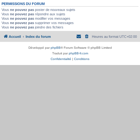
PERMISSIONS DU FORUM
Vous
ne pouvez pas
poster de nouveaux sujets
Vous
ne pouvez pas
répondre aux sujets
Vous
ne pouvez pas
modifier vos messages
Vous
ne pouvez pas
supprimer vos messages
Vous
ne pouvez pas
joindre des fichiers
Accueil
Index du forum
Heures au format
UTC+02:00
Développé par
phpBB
® Forum Software © phpBB Limited
Traduit par
phpBB-fr.com
Confidentialité
|
Conditions