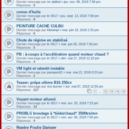
Dernier message par
mr abitbol
«
jeu. nov. 08, 2018 7:58 pm
Réponses :
5
conso d'huile
Dernier message par
itr-3517
«
jeu. sept. 13, 2018 7:58 pm
Réponses :
8
PEINTURE CACHE CULBU
Dernier message par
Kikiwinpi
«
mar. juin 19, 2018 2:33 pm
Réponses :
6
Chute de régime en stabilisé
Dernier message par
itr-3517
«
mar. juin 05, 2018 7:30 pm
Réponses :
5
PB : à-coups à l'accélération quand moteur chaud ?
Dernier message par
itr-3517
«
dim. mai 27, 2018 12:18 pm
Réponses :
4
VM light et ralentit instable
Dernier message par
pampam62
«
mar. mai 22, 2018 8:23 pm
Réponses :
2
Teaser: prépa ultime B16 250cv
Dernier message par
rice burner
«
lun. mai 07, 2018 12:55 pm
Réponses :
217
1
12
13
14
15
…
Voyant moteur allumé
Dernier message par
itr-3517
«
mer. avr. 25, 2018 7:23 pm
Réponses :
14
PROBLS broutage à *tiède/chaud* 3500trs/mn
Dernier message par
itr-3517
«
ven. avr. 06, 2018 7:00 pm
Réponses :
4
Repère Poulie Damper