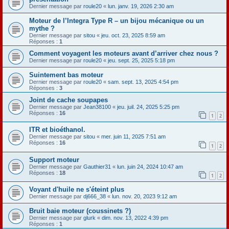
Dernier message par
roule20
«
lun. janv. 19, 2026 2:30 am
Moteur de l’Integra Type R – un bijou mécanique ou un
mythe ?
Dernier message par
sitou
«
jeu. oct. 23, 2025 8:59 am
Réponses :
1
Comment voyagent les moteurs avant d’arriver chez nous ?
Dernier message par
roule20
«
jeu. sept. 25, 2025 5:18 pm
Suintement bas moteur
Dernier message par
roule20
«
sam. sept. 13, 2025 4:54 pm
Réponses :
3
Joint de cache soupapes
Dernier message par
Jean38100
«
jeu. juil. 24, 2025 5:25 pm
Réponses :
16
1
2
ITR et bioéthanol.
Dernier message par
sitou
«
mer. juin 11, 2025 7:51 am
Réponses :
16
1
2
Support moteur
Dernier message par
Gauthier31
«
lun. juin 24, 2024 10:47 am
Réponses :
18
1
2
Voyant d'huile ne s'éteint plus
Dernier message par
dj666_38
«
lun. nov. 20, 2023 9:12 am
Bruit baie moteur (coussinets ?)
Dernier message par
glurk
«
dim. nov. 13, 2022 4:39 pm
Réponses :
1