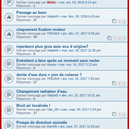
Dernier message par
Wrath
«
mar. avr. 03, 2018 9:14 am
Réponses :
1
Passage au banc
Dernier message par
Vidda45
«
mer. févr. 28, 2018 6:43 pm
Réponses :
27
1
2
claquement fixation moteur
Dernier message par
TEKUKA
«
jeu. déc. 07, 2017 6:55 pm
Réponses :
30
1
2
3
injecteurs plus gros avec ecu d origine?
Dernier message par
Vidda45
«
mar. nov. 28, 2017 11:36 pm
Réponses :
9
Entretient a faire après un moment sans rouler
Dernier message par
Ayane
«
mar. nov. 14, 2017 5:12 pm
Réponses :
5
durite d'eau dure = join de culasse ?
Dernier message par
TEKUKA
«
jeu. nov. 02, 2017 7:59 pm
Réponses :
17
1
2
Changement radiateur d'eau.
Dernier message par
Vidda45
«
dim. oct. 15, 2017 10:31 am
Réponses :
5
Bruit air localisée !
Dernier message par
Taki_38
«
sam. sept. 09, 2017 2:24 pm
Réponses :
17
1
2
Pompe de direction assistée
Dernier message par
Dam95
«
jeu. sept. 07, 2017 11:03 pm