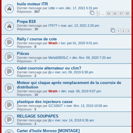
huile moteur ITR
Dernier message par
Little
«
ven. déc. 17, 2021 5:31 pm
Réponses :
867
1
55
56
57
58
…
Prepa B18
Dernier message par
ITR77
«
mar. avr. 13, 2021 2:20 pm
Réponses :
30
1
2
3
Rally / course de cote
Dernier message par
Wrath
«
lun. juin 01, 2020 9:01 pm
Réponses :
8
Pièces
Dernier message par
Mehdi280SLC
«
dim. févr. 09, 2020 7:20 am
Réponses :
7
Galet courroie alternateur ou clim?
Dernier message par
jbj
«
mer. oct. 09, 2019 6:38 pm
Réponses :
2
Moteur qui claque aprés remplacement de la courroie de
distribution
Dernier message par
Wrath
«
dim. sept. 08, 2019 9:07 pm
Réponses :
10
plastique des injecteurs casse
Dernier message par
GC106XT
«
mer. févr. 13, 2019 10:06 am
Réponses :
5
RELGAGE SOUPAPES
Dernier message par
jbj
«
mer. nov. 14, 2018 6:36 am
Réponses :
2
Carter d'huile Moroso [MONTAGE]