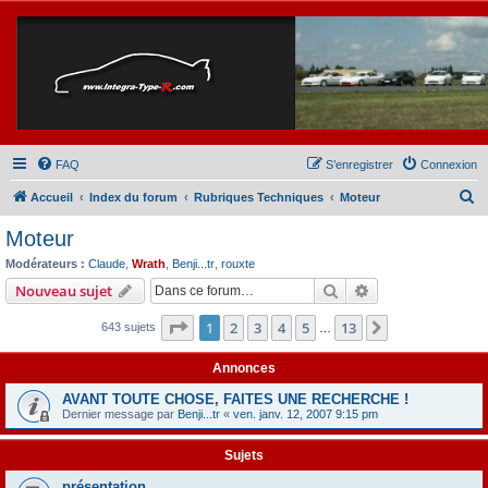
FAQ
S’enregistrer
Connexion
R
Accueil
Index du forum
Rubriques Techniques
Moteur
e
Moteur
c
Modérateurs :
Claude
,
Wrath
,
Benji...tr
,
rouxte
h
Rechercher
Recherche avanc
Nouveau sujet
e
Page
1
sur
13
1
2
3
4
5
13
Suivante
643 sujets
r
…
c
Annonces
h
AVANT TOUTE CHOSE, FAITES UNE RECHERCHE !
e
Dernier message par
Benji...tr
«
ven. janv. 12, 2007 9:15 pm
r
Sujets
présentation