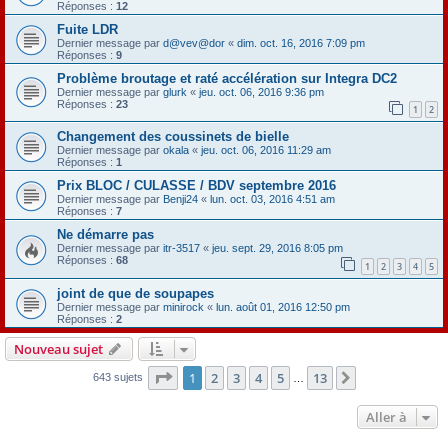
Réponses :
12
Fuite LDR
Dernier message par
d@vev@dor
«
dim. oct. 16, 2016 7:09 pm
Réponses :
9
Problème broutage et raté accélération sur Integra DC2
Dernier message par
glurk
«
jeu. oct. 06, 2016 9:36 pm
Réponses :
23
1
2
Changement des coussinets de bielle
Dernier message par
okala
«
jeu. oct. 06, 2016 11:29 am
Réponses :
1
Prix BLOC / CULASSE / BDV septembre 2016
Dernier message par
Benji24
«
lun. oct. 03, 2016 4:51 am
Réponses :
7
Ne démarre pas
Dernier message par
itr-3517
«
jeu. sept. 29, 2016 8:05 pm
Réponses :
68
1
2
3
4
5
joint de que de soupapes
Dernier message par
minirock
«
lun. août 01, 2016 12:50 pm
Réponses :
2
Nouveau sujet
Page
1
sur
13
1
2
3
4
5
13
Suivante
643 sujets
…
Aller à