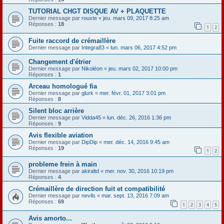
TUTORIAL CHGT DISQUE AV + PLAQUETTE
Dernier message par
rouxte
«
jeu. mars 09, 2017 8:25 am
Réponses :
18
1
2
Fuite raccord de crémaillère
Dernier message par
Integra83
«
lun. mars 06, 2017 4:52 pm
Changement d'étrier
Dernier message par
Nikoléon
«
jeu. mars 02, 2017 10:00 pm
Réponses :
1
Arceau homologué fia
Dernier message par
glurk
«
mer. févr. 01, 2017 3:01 pm
Réponses :
8
Silent bloc arrière
Dernier message par
Vidda45
«
lun. déc. 26, 2016 1:36 pm
Réponses :
9
Avis flexible aviation
Dernier message par
DipDip
«
mer. déc. 14, 2016 9:45 am
Réponses :
19
1
2
probleme frein à main
Dernier message par
akiraltd
«
mer. nov. 30, 2016 10:19 pm
Réponses :
4
Crémaillère de direction fuit et compatibilité
Dernier message par
nevils
«
mar. sept. 13, 2016 7:09 am
Réponses :
69
1
2
3
4
5
Avis amorto...