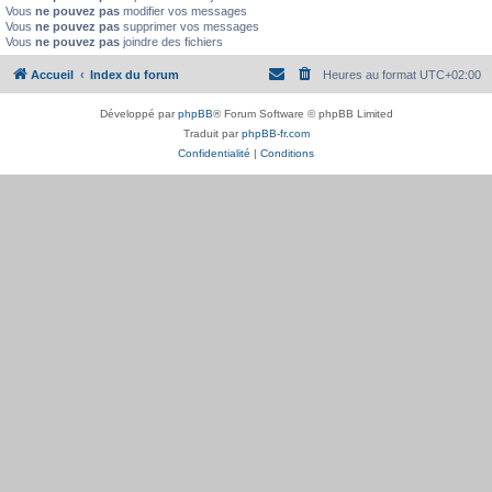
Vous
ne pouvez pas
modifier vos messages
Vous
ne pouvez pas
supprimer vos messages
Vous
ne pouvez pas
joindre des fichiers
Accueil
Index du forum
Heures au format
UTC+02:00
Développé par
phpBB
® Forum Software © phpBB Limited
Traduit par
phpBB-fr.com
Confidentialité
|
Conditions