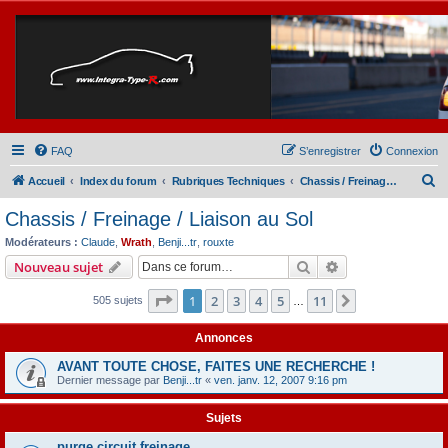
FAQ
S’enregistrer
Connexion
R
Accueil
Index du forum
Rubriques Techniques
Chassis / Freinage / Liaison au Sol
e
Chassis / Freinage / Liaison au Sol
c
Modérateurs :
Claude
,
Wrath
,
Benji...tr
,
rouxte
h
Rechercher
Recherche avanc
Nouveau sujet
e
Page
1
sur
11
1
2
3
4
5
11
Suivante
505 sujets
r
…
c
Annonces
h
AVANT TOUTE CHOSE, FAITES UNE RECHERCHE !
e
Dernier message par
Benji...tr
«
ven. janv. 12, 2007 9:16 pm
r
Sujets
purge circuit freinage