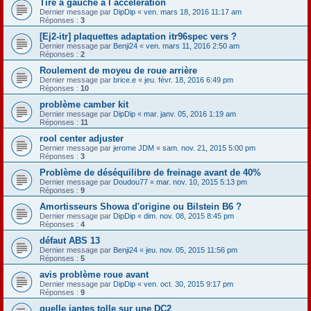
Tire à gauche à l accéleration
Dernier message par
DipDip
«
ven. mars 18, 2016 11:17 am
Réponses :
3
[Ej2-itr] plaquettes adaptation itr96spec vers ?
Dernier message par
Benji24
«
ven. mars 11, 2016 2:50 am
Réponses :
2
Roulement de moyeu de roue arrière
Dernier message par
brice.e
«
jeu. févr. 18, 2016 6:49 pm
Réponses :
10
problème camber kit
Dernier message par
DipDip
«
mar. janv. 05, 2016 1:19 am
Réponses :
11
rool center adjuster
Dernier message par
jerome JDM
«
sam. nov. 21, 2015 5:00 pm
Réponses :
3
Problème de déséquilibre de freinage avant de 40%
Dernier message par
Doudou77
«
mar. nov. 10, 2015 5:13 pm
Réponses :
9
Amortisseurs Showa d'origine ou Bilstein B6 ?
Dernier message par
DipDip
«
dim. nov. 08, 2015 8:45 pm
Réponses :
4
défaut ABS 13
Dernier message par
Benji24
«
jeu. nov. 05, 2015 11:56 pm
Réponses :
5
avis problème roue avant
Dernier message par
DipDip
«
ven. oct. 30, 2015 9:17 pm
Réponses :
9
quelle jantes tolle sur une DC2