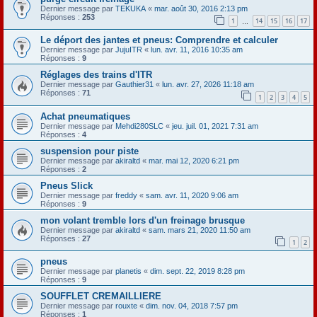
Dernier message par
TEKUKA
«
mar. août 30, 2016 2:13 pm
Réponses :
253
1
14
15
16
17
…
Le déport des jantes et pneus: Comprendre et calculer
Dernier message par
JujuITR
«
lun. avr. 11, 2016 10:35 am
Réponses :
9
Réglages des trains d'ITR
Dernier message par
Gauthier31
«
lun. avr. 27, 2026 11:18 am
Réponses :
71
1
2
3
4
5
Achat pneumatiques
Dernier message par
Mehdi280SLC
«
jeu. juil. 01, 2021 7:31 am
Réponses :
4
suspension pour piste
Dernier message par
akiraltd
«
mar. mai 12, 2020 6:21 pm
Réponses :
2
Pneus Slick
Dernier message par
freddy
«
sam. avr. 11, 2020 9:06 am
Réponses :
9
mon volant tremble lors d'un freinage brusque
Dernier message par
akiraltd
«
sam. mars 21, 2020 11:50 am
Réponses :
27
1
2
pneus
Dernier message par
planetis
«
dim. sept. 22, 2019 8:28 pm
Réponses :
9
SOUFFLET CREMAILLIERE
Dernier message par
rouxte
«
dim. nov. 04, 2018 7:57 pm
Réponses :
1