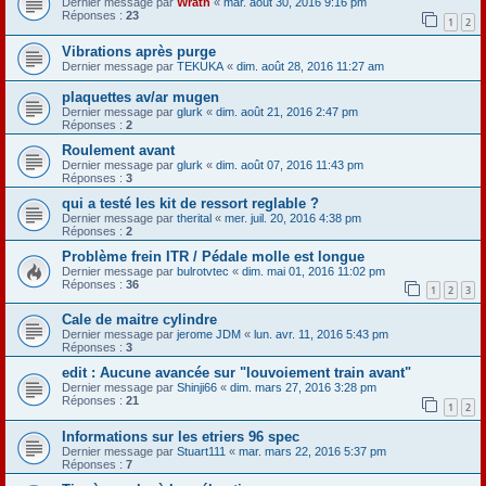
Dernier message par
Wrath
«
mar. août 30, 2016 9:16 pm
Réponses :
23
1
2
Vibrations après purge
Dernier message par
TEKUKA
«
dim. août 28, 2016 11:27 am
plaquettes av/ar mugen
Dernier message par
glurk
«
dim. août 21, 2016 2:47 pm
Réponses :
2
Roulement avant
Dernier message par
glurk
«
dim. août 07, 2016 11:43 pm
Réponses :
3
qui a testé les kit de ressort reglable ?
Dernier message par
therital
«
mer. juil. 20, 2016 4:38 pm
Réponses :
2
Problème frein ITR / Pédale molle est longue
Dernier message par
bulrotvtec
«
dim. mai 01, 2016 11:02 pm
Réponses :
36
1
2
3
Cale de maitre cylindre
Dernier message par
jerome JDM
«
lun. avr. 11, 2016 5:43 pm
Réponses :
3
edit : Aucune avancée sur "louvoiement train avant"
Dernier message par
Shinji66
«
dim. mars 27, 2016 3:28 pm
Réponses :
21
1
2
Informations sur les etriers 96 spec
Dernier message par
Stuart111
«
mar. mars 22, 2016 5:37 pm
Réponses :
7