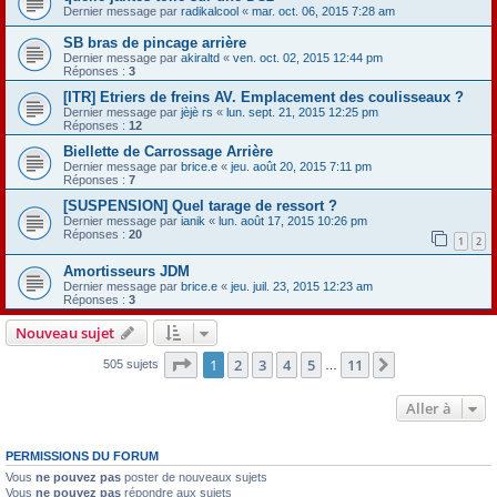
Dernier message par
radikalcool
«
mar. oct. 06, 2015 7:28 am
SB bras de pincage arrière
Dernier message par
akiraltd
«
ven. oct. 02, 2015 12:44 pm
Réponses :
3
[ITR] Etriers de freins AV. Emplacement des coulisseaux ?
Dernier message par
jèjè rs
«
lun. sept. 21, 2015 12:25 pm
Réponses :
12
Biellette de Carrossage Arrière
Dernier message par
brice.e
«
jeu. août 20, 2015 7:11 pm
Réponses :
7
[SUSPENSION] Quel tarage de ressort ?
Dernier message par
ianik
«
lun. août 17, 2015 10:26 pm
Réponses :
20
1
2
Amortisseurs JDM
Dernier message par
brice.e
«
jeu. juil. 23, 2015 12:23 am
Réponses :
3
Nouveau sujet
Page
1
sur
11
1
2
3
4
5
11
Suivante
505 sujets
…
Aller à
PERMISSIONS DU FORUM
Vous
ne pouvez pas
poster de nouveaux sujets
Vous
ne pouvez pas
répondre aux sujets