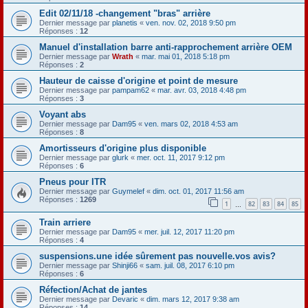
Edit 02/11/18 -changement "bras" arrière
Dernier message par
planetis
«
ven. nov. 02, 2018 9:50 pm
Réponses :
12
Manuel d'installation barre anti-rapprochement arrière OEM
Dernier message par
Wrath
«
mar. mai 01, 2018 5:18 pm
Réponses :
2
Hauteur de caisse d'origine et point de mesure
Dernier message par
pampam62
«
mar. avr. 03, 2018 4:48 pm
Réponses :
3
Voyant abs
Dernier message par
Dam95
«
ven. mars 02, 2018 4:53 am
Réponses :
8
Amortisseurs d'origine plus disponible
Dernier message par
glurk
«
mer. oct. 11, 2017 9:12 pm
Réponses :
6
Pneus pour ITR
Dernier message par
Guymelef
«
dim. oct. 01, 2017 11:56 am
Réponses :
1269
1
82
83
84
85
…
Train arriere
Dernier message par
Dam95
«
mer. juil. 12, 2017 11:20 pm
Réponses :
4
suspensions.une idée sûrement pas nouvelle.vos avis?
Dernier message par
Shinji66
«
sam. juil. 08, 2017 6:10 pm
Réponses :
6
Réfection/Achat de jantes
Dernier message par
Devaric
«
dim. mars 12, 2017 9:38 am
Réponses :
14