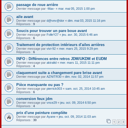
passage de roue arrière
Dernier message par
-Max-
«
mar. mai 05, 2015 1:00 pm
aile avant
Dernier message par
d@vev@dor
«
dim. mai 03, 2015 11:16 pm
Réponses :
9
Soucis pour trouver un pare boue avant
Dernier message par
FolleY27
«
jeu. avr. 30, 2015 6:46 am
Réponses :
6
Traitement de protection intérieurs d'ailes arrières
Dernier message par
vivi-92
«
mer. mars 25, 2015 9:29 pm
Réponses :
6
INFO : Différences entre retros JDM/UKDM et EUDM
Dernier message par
akiraltd
«
mer. mars 11, 2015 11:11 pm
Réponses :
4
claquement suite a changement pare brise avant
Dernier message par
AZNITR30
«
dim. nov. 02, 2014 11:57 pm
Pièce manquante ou pas ?
Dernier message par
pierrick003
«
sam. oct. 25, 2014 10:45 am
Réponses :
6
conversion feux jdm
Dernier message par
vnce29
«
jeu. oct. 09, 2014 6:50 pm
Réponses :
4
prix d'une peinture complète
Dernier message par
Ayane
«
jeu. oct. 09, 2014 11:03 am
Réponses :
30
1
2
3