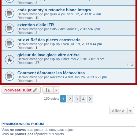
Réponses :
2
code pour stylo retouche blanc integra
Dernier message par
glurk
«
jeu. sept. 12, 2013 8:57 am
Réponses :
11
extention d'aile ITR
Dernier message par
Calo
«
dim. août 11, 2013 5:46 pm
Réponses :
2
prix et Ref des pieces carrosserie
Dernier message par
DipDip
«
ven. juil. 19, 2013 8:44 pm
Réponses :
1
gicleur de lave glace vitre arrière
Dernier message par
DipDip
«
mer. mai 29, 2013 10:19 pm
Réponses :
27
1
2
Comment démonter les lèche-vitres
Dernier message par
Racefans
«
dim. mai 26, 2013 6:22 pm
Réponses :
4
Nouveau sujet
1
2
3
4
Suivante
180 sujets
Aller à
PERMISSIONS DU FORUM
Vous
ne pouvez pas
poster de nouveaux sujets
Vous
ne pouvez pas
répondre aux sujets