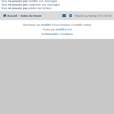
Vous
ne pouvez pas
modifier vos messages
Vous
ne pouvez pas
supprimer vos messages
Vous
ne pouvez pas
joindre des fichiers
Accueil
Index du forum
Heures au format
UTC+02:00
Développé par
phpBB
® Forum Software © phpBB Limited
Traduit par
phpBB-fr.com
Confidentialité
|
Conditions