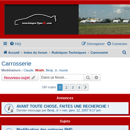
FAQ
S’enregistrer
Connexion
R
Accueil
Index du forum
Rubriques Techniques
Carrosserie
e
Carrosserie
c
Modérateurs :
Claude
,
Wrath
,
Benji...tr
,
rouxte
h
Rechercher
Recherche avanc
Nouveau sujet
e
1
2
3
4
Suivante
180 sujets
r
c
Annonces
h
AVANT TOUTE CHOSE, FAITES UNE RECHERCHE !
e
Dernier message par
Benji...tr
«
ven. janv. 12, 2007 9:17 pm
r
Sujets
Modification des optiques RHD