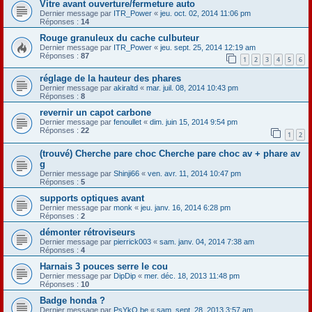
Vitre avant ouverture/fermeture auto
Dernier message par
ITR_Power
«
jeu. oct. 02, 2014 11:06 pm
Réponses :
14
Rouge granuleux du cache culbuteur
Dernier message par
ITR_Power
«
jeu. sept. 25, 2014 12:19 am
Réponses :
87
1
2
3
4
5
6
réglage de la hauteur des phares
Dernier message par
akiraltd
«
mar. juil. 08, 2014 10:43 pm
Réponses :
8
revernir un capot carbone
Dernier message par
fenoullet
«
dim. juin 15, 2014 9:54 pm
Réponses :
22
1
2
(trouvé) Cherche pare choc Cherche pare choc av + phare av
g
Dernier message par
Shinji66
«
ven. avr. 11, 2014 10:47 pm
Réponses :
5
supports optiques avant
Dernier message par
monk
«
jeu. janv. 16, 2014 6:28 pm
Réponses :
2
démonter rétroviseurs
Dernier message par
pierrick003
«
sam. janv. 04, 2014 7:38 am
Réponses :
4
Harnais 3 pouces serre le cou
Dernier message par
DipDip
«
mer. déc. 18, 2013 11:48 pm
Réponses :
10
Badge honda ?
Dernier message par
PsYkO.be
«
sam. sept. 28, 2013 3:57 am