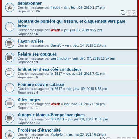
deblaxonner
Dernier message par
freddy
«
dim. févr. 09, 2020 1:27 pm
Réponses :
24
1
2
Montant de portière qui fissure, et claquement vers pare
brise.
Dernier message par
Wrath
«
jeu. juin 13, 2019 9:27 pm
Réponses :
6
Hayon arrière
Dernier message par
Dam95
«
ven. déc. 14, 2018 1:20 pm
Refaire ses optiques
Dernier message par
west motion
«
ven. déc. 07, 2018 11:37 am
Réponses :
9
Infiltration d'eau côté conducteur
Dernier message par
itr-3517
«
jeu. avr. 26, 2018 7:01 pm
Réponses :
5
Peinture couvre culasse
Dernier message par
itr-3517
«
mar. janv. 09, 2018 5:55 pm
Réponses :
4
Ailes larges
Dernier message par
Wrath
«
mar. nov. 21, 2017 6:20 pm
Réponses :
1
Autopsie Moteur/Pompe lave glace
Dernier message par
BiBi WET
«
jeu. juin 08, 2017 11:33 pm
Réponses :
13
Problème d'étanchéité
Dernier message par
Vidda45
«
mar. mai 23, 2017 6:29 pm
Réponses :
93