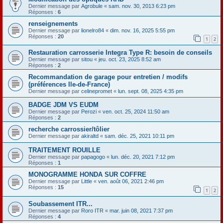
Dernier message par
Agrobule
«
sam. nov. 30, 2013 6:23 pm
Réponses :
6
renseignements
Dernier message par
lionelro84
«
dim. nov. 16, 2025 5:55 pm
Réponses :
20
1
2
Restauration carrosserie Integra Type R: besoin de conseils
Dernier message par
sitou
«
jeu. oct. 23, 2025 8:52 am
Réponses :
2
Recommandation de garage pour entretien / modifs
(préférences Ile-de-France)
Dernier message par
celinepromet
«
lun. sept. 08, 2025 4:35 pm
BADGE JDM VS EUDM
Dernier message par
Perozi
«
ven. oct. 25, 2024 11:50 am
Réponses :
2
recherche carrossier/tôlier
Dernier message par
akiraltd
«
sam. déc. 25, 2021 10:11 pm
TRAITEMENT ROUILLE
Dernier message par
papagogo
«
lun. déc. 20, 2021 7:12 pm
Réponses :
1
MONOGRAMME HONDA SUR COFFRE
Dernier message par
Little
«
ven. août 06, 2021 2:46 pm
Réponses :
15
1
2
Soubassement ITR...
Dernier message par
Roro ITR
«
mar. juin 08, 2021 7:37 pm
Réponses :
4