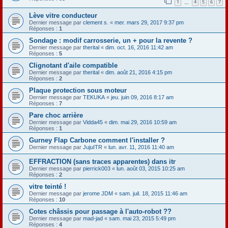
1
4
5
6
7
…
Lève vitre conducteur
Dernier message par
clement s.
«
mer. mars 29, 2017 9:37 pm
Réponses :
1
Sondage : modif carrosserie, un + pour la revente ?
Dernier message par
therital
«
dim. oct. 16, 2016 11:42 am
Réponses :
5
Clignotant d'aile compatible
Dernier message par
therital
«
dim. août 21, 2016 4:15 pm
Réponses :
2
Plaque protection sous moteur
Dernier message par
TEKUKA
«
jeu. juin 09, 2016 8:17 am
Réponses :
7
Pare choc arrière
Dernier message par
Vidda45
«
dim. mai 29, 2016 10:59 am
Réponses :
1
Gurney Flap Carbone comment l'installer ?
Dernier message par
JujuITR
«
lun. avr. 11, 2016 11:40 am
EFFRACTION (sans traces apparentes) dans itr
Dernier message par
pierrick003
«
lun. août 03, 2015 10:25 am
Réponses :
2
vitre teinté !
Dernier message par
jerome JDM
«
sam. juil. 18, 2015 11:46 am
Réponses :
10
Cotes châssis pour passage à l'auto-robot ??
Dernier message par
mad-jad
«
sam. mai 23, 2015 5:49 pm
Réponses :
4