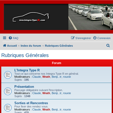
FAQ
S’enregistrer
Connexion
R
Accueil
Index du forum
Rubriques Générales
e
Rubriques Générales
c
Forum
h
e
L'Integra Type R
Tout ce qui concerne nos Integra Type R en général.
r
Modérateurs :
Claude
,
Wrath
,
Benji...tr
,
rouxte
Sujets :
195
c
Présentation
h
Passage obligatoire suivant l'inscription.
Modérateurs :
Claude
,
Wrath
,
Benji...tr
,
rouxte
e
Sujets :
1348
r
Sorties et Rencontres
Pour fixer des rendez vous.
Modérateurs :
Claude
,
Wrath
,
Benji...tr
,
rouxte
Sujets :
470