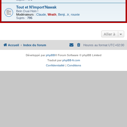
Tout et N'Import'Nawak
Bein Ouai Hein !
Modérateurs :
Claude
,
Wrath
,
Benji...tr
,
rouxte
Sujets :
795
Aller à
Accueil
Index du forum
Heures au format
UTC+02:00
Développé par
phpBB
® Forum Software © phpBB Limited
Traduit par
phpBB-fr.com
Confidentialité
|
Conditions