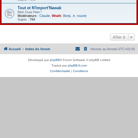
Tout et N'Import'Nawak
Bein Ouai Hein !
Modérateurs :
Claude
,
Wrath
,
Benji...tr
,
rouxte
Sujets :
794
Aller à
Accueil
Index du forum
Heures au format
UTC+02:00
Développé par
phpBB
® Forum Software © phpBB Limited
Traduit par
phpBB-fr.com
Confidentialité
|
Conditions