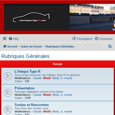
FAQ
S’enregistrer
Connexion
R
Accueil
Index du forum
Rubriques Générales
e
Rubriques Générales
c
Forum
h
e
L'Integra Type R
Tout ce qui concerne nos Integra Type R en général.
r
Modérateurs :
Claude
,
Wrath
,
Benji...tr
,
rouxte
Sujets :
195
c
Présentation
h
Passage obligatoire suivant l'inscription.
Modérateurs :
Claude
,
Wrath
,
Benji...tr
,
rouxte
e
Sujets :
1348
r
Sorties et Rencontres
Pour fixer des rendez vous.
Modérateurs :
Claude
,
Wrath
,
Benji...tr
,
rouxte
Sujets :
470