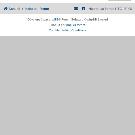
Accueil
Index du forum
Heures au format
UTC+02:00
Développé par
phpBB
® Forum Software © phpBB Limited
Traduit par
phpBB-fr.com
Confidentialité
|
Conditions