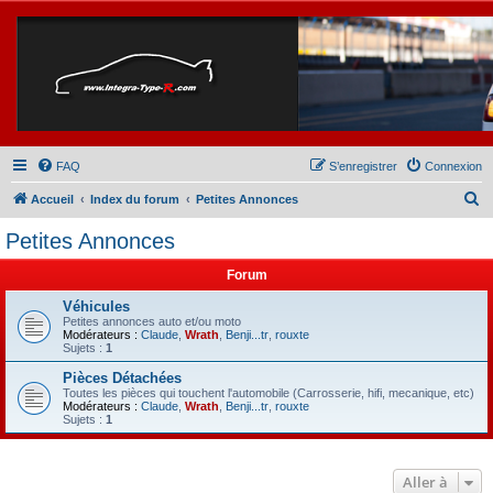
FAQ
S’enregistrer
Connexion
R
Accueil
Index du forum
Petites Annonces
e
Petites Annonces
c
Forum
h
e
Véhicules
Petites annonces auto et/ou moto
r
Modérateurs :
Claude
,
Wrath
,
Benji...tr
,
rouxte
Sujets :
1
c
Pièces Détachées
h
Toutes les pièces qui touchent l'automobile (Carrosserie, hifi, mecanique, etc)
Modérateurs :
Claude
,
Wrath
,
Benji...tr
,
rouxte
e
Sujets :
1
r
Aller à