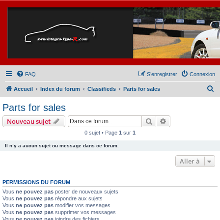
FAQ
S’enregistrer
Connexion
R
Accueil
Index du forum
Classifieds
Parts for sales
e
Parts for sales
c
Rechercher
Recherche avanc
Nouveau sujet
h
0 sujet • Page
1
sur
1
e
Il n’y a aucun sujet ou message dans ce forum.
r
c
Aller à
h
PERMISSIONS DU FORUM
e
Vous
ne pouvez pas
poster de nouveaux sujets
r
Vous
ne pouvez pas
répondre aux sujets
Vous
ne pouvez pas
modifier vos messages
Vous
ne pouvez pas
supprimer vos messages
Vous
ne pouvez pas
joindre des fichiers