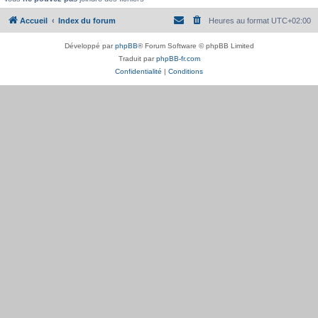
Accueil
Index du forum
Heures au format
UTC+02:00
Développé par
phpBB
® Forum Software © phpBB Limited
Traduit par
phpBB-fr.com
Confidentialité
|
Conditions