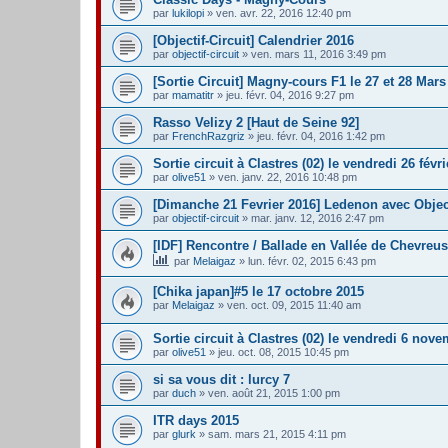
par
lukilopi
» ven. avr. 22, 2016 12:40 pm
[Objectif-Circuit] Calendrier 2016
par
objectif-circuit
» ven. mars 11, 2016 3:49 pm
[Sortie Circuit] Magny-cours F1 le 27 et 28 Mar
par
mamatitr
» jeu. févr. 04, 2016 9:27 pm
Rasso Velizy 2 [Haut de Seine 92]
par
FrenchRazgriz
» jeu. févr. 04, 2016 1:42 pm
Sortie circuit à Clastres (02) le vendredi 26 févr
par
olive51
» ven. janv. 22, 2016 10:48 pm
[Dimanche 21 Fevrier 2016] Ledenon avec Object
par
objectif-circuit
» mar. janv. 12, 2016 2:47 pm
[IDF] Rencontre / Ballade en Vallée de Chevreu
par
Melaigaz
» lun. févr. 02, 2015 6:43 pm
[Chika japan]#5 le 17 octobre 2015
par
Melaigaz
» ven. oct. 09, 2015 11:40 am
Sortie circuit à Clastres (02) le vendredi 6 nov
par
olive51
» jeu. oct. 08, 2015 10:45 pm
si sa vous dit : lurcy 7
par
duch
» ven. août 21, 2015 1:00 pm
ITR days 2015
par
glurk
» sam. mars 21, 2015 4:11 pm