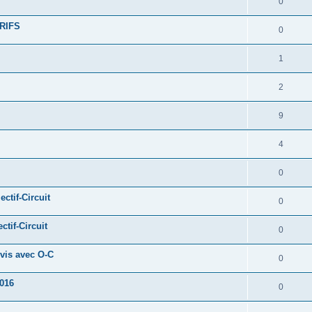
0
RIFS
0
1
2
9
4
0
ctif-Circuit
0
tif-Circuit
0
vis avec O-C
0
2016
0