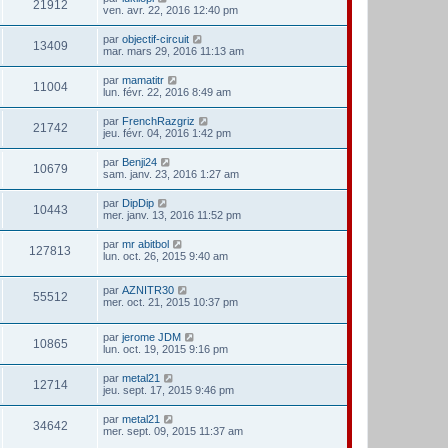
21912
ven. avr. 22, 2016 12:40 pm
par
objectif-circuit
13409
mar. mars 29, 2016 11:13 am
par
mamatitr
11004
lun. févr. 22, 2016 8:49 am
par
FrenchRazgriz
21742
jeu. févr. 04, 2016 1:42 pm
par
Benji24
10679
sam. janv. 23, 2016 1:27 am
par
DipDip
10443
mer. janv. 13, 2016 11:52 pm
par
mr abitbol
127813
lun. oct. 26, 2015 9:40 am
par
AZNITR30
55512
mer. oct. 21, 2015 10:37 pm
par
jerome JDM
10865
lun. oct. 19, 2015 9:16 pm
par
metal21
12714
jeu. sept. 17, 2015 9:46 pm
par
metal21
34642
mer. sept. 09, 2015 11:37 am