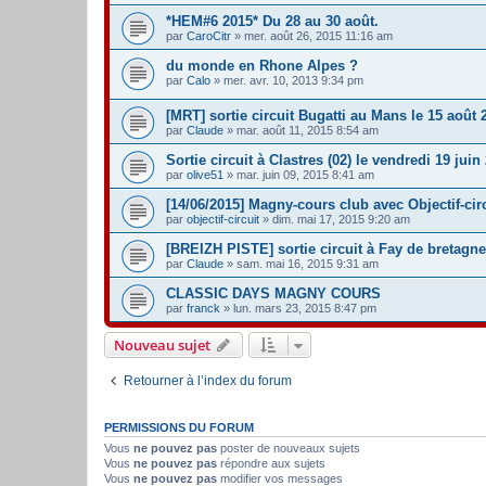
*HEM#6 2015* Du 28 au 30 août.
par
CaroCitr
» mer. août 26, 2015 11:16 am
du monde en Rhone Alpes ?
par
Calo
» mer. avr. 10, 2013 9:34 pm
[MRT] sortie circuit Bugatti au Mans le 15 août 
par
Claude
» mar. août 11, 2015 8:54 am
Sortie circuit à Clastres (02) le vendredi 19 juin
par
olive51
» mar. juin 09, 2015 8:41 am
[14/06/2015] Magny-cours club avec Objectif-cir
par
objectif-circuit
» dim. mai 17, 2015 9:20 am
[BREIZH PISTE] sortie circuit à Fay de bretagne
par
Claude
» sam. mai 16, 2015 9:31 am
CLASSIC DAYS MAGNY COURS
par
franck
» lun. mars 23, 2015 8:47 pm
Nouveau sujet
Retourner à l’index du forum
PERMISSIONS DU FORUM
Vous
ne pouvez pas
poster de nouveaux sujets
Vous
ne pouvez pas
répondre aux sujets
Vous
ne pouvez pas
modifier vos messages