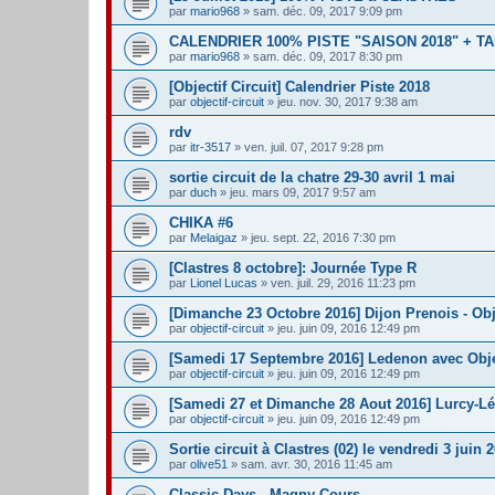
par
mario968
» sam. déc. 09, 2017 9:09 pm
CALENDRIER 100% PISTE "SAISON 2018" + TA
par
mario968
» sam. déc. 09, 2017 8:30 pm
[Objectif Circuit] Calendrier Piste 2018
par
objectif-circuit
» jeu. nov. 30, 2017 9:38 am
rdv
par
itr-3517
» ven. juil. 07, 2017 9:28 pm
sortie circuit de la chatre 29-30 avril 1 mai
par
duch
» jeu. mars 09, 2017 9:57 am
CHIKA #6
par
Melaigaz
» jeu. sept. 22, 2016 7:30 pm
[Clastres 8 octobre]: Journée Type R
par
Lionel Lucas
» ven. juil. 29, 2016 11:23 pm
[Dimanche 23 Octobre 2016] Dijon Prenois - Obje
par
objectif-circuit
» jeu. juin 09, 2016 12:49 pm
[Samedi 17 Septembre 2016] Ledenon avec Objec
par
objectif-circuit
» jeu. juin 09, 2016 12:49 pm
[Samedi 27 et Dimanche 28 Aout 2016] Lurcy-Lé
par
objectif-circuit
» jeu. juin 09, 2016 12:49 pm
Sortie circuit à Clastres (02) le vendredi 3 juin 
par
olive51
» sam. avr. 30, 2016 11:45 am
Classic Days - Magny-Cours