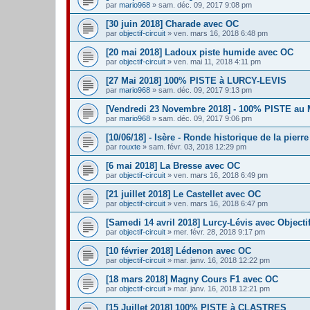
par
mario968
» sam. déc. 09, 2017 9:08 pm
[30 juin 2018] Charade avec OC
par
objectif-circuit
» ven. mars 16, 2018 6:48 pm
[20 mai 2018] Ladoux piste humide avec OC
par
objectif-circuit
» ven. mai 11, 2018 4:11 pm
[27 Mai 2018] 100% PISTE à LURCY-LEVIS
par
mario968
» sam. déc. 09, 2017 9:13 pm
[Vendredi 23 Novembre 2018] - 100% PISTE au
par
mario968
» sam. déc. 09, 2017 9:06 pm
[10/06/18] - Isère - Ronde historique de la pierr
par
rouxte
» sam. févr. 03, 2018 12:29 pm
[6 mai 2018] La Bresse avec OC
par
objectif-circuit
» ven. mars 16, 2018 6:49 pm
[21 juillet 2018] Le Castellet avec OC
par
objectif-circuit
» ven. mars 16, 2018 6:47 pm
[Samedi 14 avril 2018] Lurcy-Lévis avec Objectif
par
objectif-circuit
» mer. févr. 28, 2018 9:17 pm
[10 février 2018] Lédenon avec OC
par
objectif-circuit
» mar. janv. 16, 2018 12:22 pm
[18 mars 2018] Magny Cours F1 avec OC
par
objectif-circuit
» mar. janv. 16, 2018 12:21 pm
[15 Juillet 2018] 100% PISTE à CLASTRES