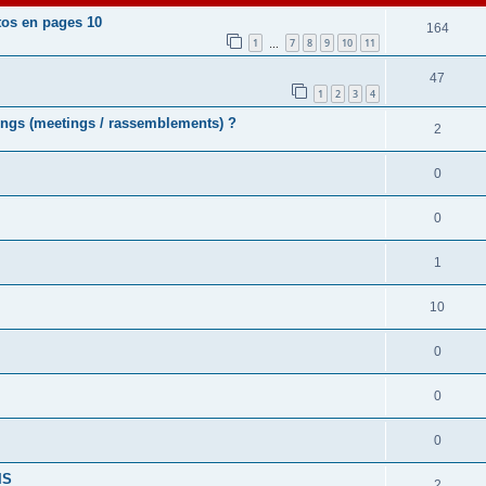
tos en pages 10
164
1
7
8
9
10
11
…
47
1
2
3
4
ngs (meetings / rassemblements) ?
2
0
0
1
10
0
0
0
IS
2