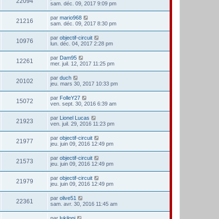
22094
sam. déc. 09, 2017 9:09 pm
par
mario968
21216
sam. déc. 09, 2017 8:30 pm
par
objectif-circuit
10976
lun. déc. 04, 2017 2:28 pm
par
Dam95
12261
mer. juil. 12, 2017 11:25 pm
par
duch
20102
jeu. mars 30, 2017 10:33 pm
par
FolleY27
15072
ven. sept. 30, 2016 6:39 am
par
Lionel Lucas
21923
ven. juil. 29, 2016 11:23 pm
par
objectif-circuit
21977
jeu. juin 09, 2016 12:49 pm
par
objectif-circuit
21573
jeu. juin 09, 2016 12:49 pm
par
objectif-circuit
21979
jeu. juin 09, 2016 12:49 pm
par
olive51
22361
sam. avr. 30, 2016 11:45 am
par
lukilopi