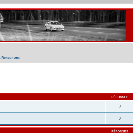
et Rencontres
cher
cherche avancée
RÉPONSES
0
0
RÉPONSES