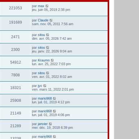
par
max
221053
jeu. juin 06, 2019 2:38 pm
par
Claude
191689
sam. nov. 05, 2011 7:56 am
par
sitou
2471
dim. avr. 05, 2026 7:42 am
par
sitou
2300
jeu. janv. 22, 2026 9:04 am
par
Kraumn
54912
lun. avr. 25, 2022 7:03 pm
par
sitou
7808
ven. avr. 01, 2022 8:02 am
par
jyc
18321
ven. mars 11, 2022 2:01 pm
par
mario968
25908
lun. juil. 01, 2019 4:12 pm
par
mario968
21149
lun. juil. 01, 2019 4:06 pm
par
janvier
21289
mer. déc. 19, 2018 6:39 pm
par
mario968
13238