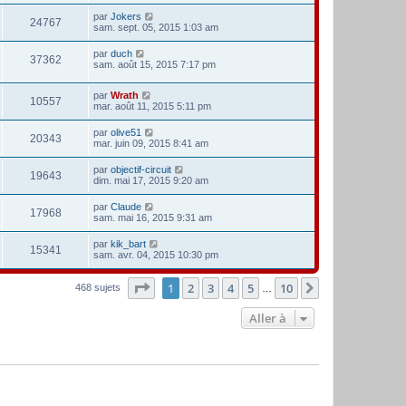
par
Jokers
24767
sam. sept. 05, 2015 1:03 am
par
duch
37362
sam. août 15, 2015 7:17 pm
par
Wrath
10557
mar. août 11, 2015 5:11 pm
par
olive51
20343
mar. juin 09, 2015 8:41 am
par
objectif-circuit
19643
dim. mai 17, 2015 9:20 am
par
Claude
17968
sam. mai 16, 2015 9:31 am
par
kik_bart
15341
sam. avr. 04, 2015 10:30 pm
Page
1
sur
10
1
2
3
4
5
10
Suivante
468 sujets
…
Aller à