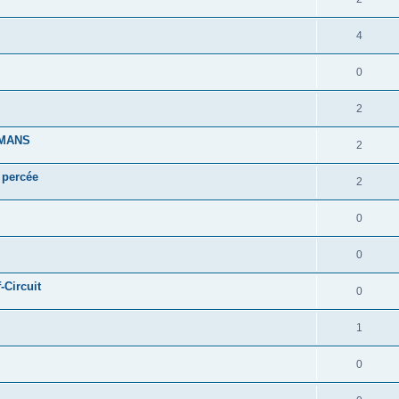
4
0
2
 MANS
2
e percée
2
0
0
-Circuit
0
1
0