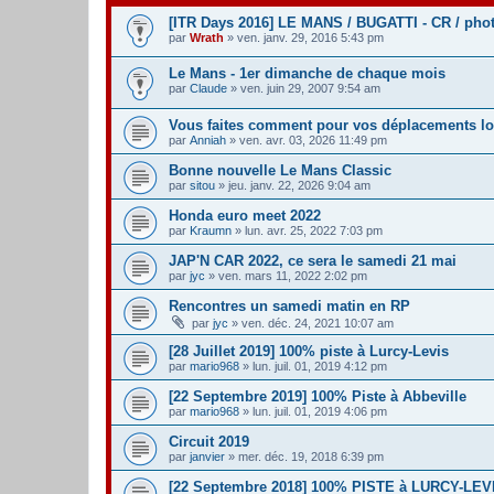
[ITR Days 2016] LE MANS / BUGATTI - CR / pho
par
Wrath
» ven. janv. 29, 2016 5:43 pm
Le Mans - 1er dimanche de chaque mois
par
Claude
» ven. juin 29, 2007 9:54 am
Vous faites comment pour vos déplacements lo
par
Anniah
» ven. avr. 03, 2026 11:49 pm
Bonne nouvelle Le Mans Classic
par
sitou
» jeu. janv. 22, 2026 9:04 am
Honda euro meet 2022
par
Kraumn
» lun. avr. 25, 2022 7:03 pm
JAP'N CAR 2022, ce sera le samedi 21 mai
par
jyc
» ven. mars 11, 2022 2:02 pm
Rencontres un samedi matin en RP
par
jyc
» ven. déc. 24, 2021 10:07 am
[28 Juillet 2019] 100% piste à Lurcy-Levis
par
mario968
» lun. juil. 01, 2019 4:12 pm
[22 Septembre 2019] 100% Piste à Abbeville
par
mario968
» lun. juil. 01, 2019 4:06 pm
Circuit 2019
par
janvier
» mer. déc. 19, 2018 6:39 pm
[22 Septembre 2018] 100% PISTE à LURCY-LEV