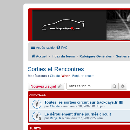
Accès rapide
FAQ
Accueil
Index du forum
Rubriques Générales
Sorties 
Sorties et Rencontres
Modérateurs :
Claude
,
Wrath
,
Benji...tr
,
rouxte
Recher
Re
Nouveau sujet
ANNONCES
Toutes les sorties circuit sur trackdays.fr !!!!
par
Claude
» mer. mars 28, 2007 10:33 pm
Le déroulement d'une journée circuit
par
Benji...tr
» dim. août 27, 2006 9:56 am
SUJETS