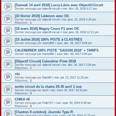
[Samedi 14 avril 2018] Lurcy-Lévis avec Objectif-Circuit
Dernier message par
objectif-circuit
«
mer. févr. 28, 2018 9:17 pm
[10 février 2018] Lédenon avec OC
Dernier message par
objectif-circuit
«
lun. janv. 22, 2018 2:26 pm
Réponses :
1
[18 mars 2018] Magny Cours F1 avec OC
Dernier message par
objectif-circuit
«
mar. janv. 16, 2018 12:21 pm
[15 Juillet 2018] 100% PISTE à CLASTRES
Dernier message par
mario968
«
sam. déc. 09, 2017 9:09 pm
CALENDRIER 100% PISTE "SAISON 2018" + TARIFS
Dernier message par
mario968
«
sam. déc. 09, 2017 8:30 pm
[Objectif Circuit] Calendrier Piste 2018
Dernier message par
objectif-circuit
«
lun. déc. 04, 2017 2:28 pm
Réponses :
1
rdv
Dernier message par
Dam95
«
mer. juil. 12, 2017 11:25 pm
Réponses :
2
sortie circuit de la chatre 29-30 avril 1 mai
Dernier message par
duch
«
jeu. mars 30, 2017 10:33 pm
Réponses :
9
CHIKA #6
Dernier message par
FolleY27
«
ven. sept. 30, 2016 6:39 am
Réponses :
4
[Clastres 8 octobre]: Journée Type R
Dernier message par
Lionel Lucas
«
ven. juil. 29, 2016 11:23 pm