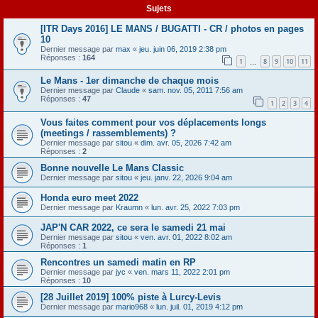
Sujets
[ITR Days 2016] LE MANS / BUGATTI - CR / photos en pages
10
Dernier message par
max
«
jeu. juin 06, 2019 2:38 pm
Réponses :
164
1
8
9
10
11
…
Le Mans - 1er dimanche de chaque mois
Dernier message par
Claude
«
sam. nov. 05, 2011 7:56 am
Réponses :
47
1
2
3
4
Vous faites comment pour vos déplacements longs
(meetings / rassemblements) ?
Dernier message par
sitou
«
dim. avr. 05, 2026 7:42 am
Réponses :
2
Bonne nouvelle Le Mans Classic
Dernier message par
sitou
«
jeu. janv. 22, 2026 9:04 am
Honda euro meet 2022
Dernier message par
Kraumn
«
lun. avr. 25, 2022 7:03 pm
JAP'N CAR 2022, ce sera le samedi 21 mai
Dernier message par
sitou
«
ven. avr. 01, 2022 8:02 am
Réponses :
1
Rencontres un samedi matin en RP
Dernier message par
jyc
«
ven. mars 11, 2022 2:01 pm
Réponses :
10
[28 Juillet 2019] 100% piste à Lurcy-Levis
Dernier message par
mario968
«
lun. juil. 01, 2019 4:12 pm