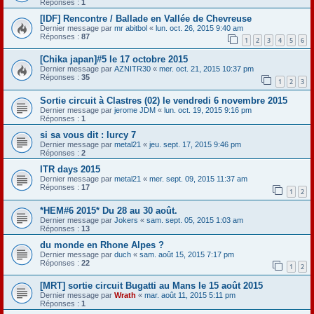
Réponses :
1
[IDF] Rencontre / Ballade en Vallée de Chevreuse
Dernier message par
mr abitbol
«
lun. oct. 26, 2015 9:40 am
Réponses :
87
1
2
3
4
5
6
[Chika japan]#5 le 17 octobre 2015
Dernier message par
AZNITR30
«
mer. oct. 21, 2015 10:37 pm
Réponses :
35
1
2
3
Sortie circuit à Clastres (02) le vendredi 6 novembre 2015
Dernier message par
jerome JDM
«
lun. oct. 19, 2015 9:16 pm
Réponses :
1
si sa vous dit : lurcy 7
Dernier message par
metal21
«
jeu. sept. 17, 2015 9:46 pm
Réponses :
2
ITR days 2015
Dernier message par
metal21
«
mer. sept. 09, 2015 11:37 am
Réponses :
17
1
2
*HEM#6 2015* Du 28 au 30 août.
Dernier message par
Jokers
«
sam. sept. 05, 2015 1:03 am
Réponses :
13
du monde en Rhone Alpes ?
Dernier message par
duch
«
sam. août 15, 2015 7:17 pm
Réponses :
22
1
2
[MRT] sortie circuit Bugatti au Mans le 15 août 2015
Dernier message par
Wrath
«
mar. août 11, 2015 5:11 pm
Réponses :
1