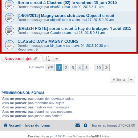
Sortie circuit à Clastres (02) le vendredi 19 juin 2015
Dernier message par
olive51
«
mar. juin 09, 2015 8:41 am
[14/06/2015] Magny-cours club avec Objectif-circuit
Dernier message par
objectif-circuit
«
dim. mai 17, 2015 9:20 am
[BREIZH PISTE] sortie circuit à Fay de bretagne 4 août 2015
Dernier message par
Claude
«
sam. mai 16, 2015 9:31 am
CLASSIC DAYS MAGNY COURS
Dernier message par
kik_bart
«
sam. avr. 04, 2015 10:30 pm
Réponses :
5
Nouveau sujet
Page
1
sur
10
1
2
3
4
5
10
Suivante
468 sujets
…
Aller à
PERMISSIONS DU FORUM
Vous
ne pouvez pas
poster de nouveaux sujets
Vous
ne pouvez pas
répondre aux sujets
Vous
ne pouvez pas
modifier vos messages
Vous
ne pouvez pas
supprimer vos messages
Vous
ne pouvez pas
joindre des fichiers
Accueil
Index du forum
Heures au format
UTC+02:00
Développé par
phpBB
® Forum Software © phpBB Limited