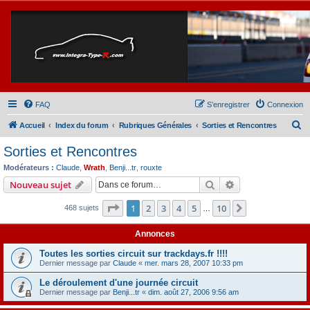
FAQ
S’enregistrer
Connexion
R
Accueil
Index du forum
Rubriques Générales
Sorties et Rencontres
e
Sorties et Rencontres
c
Modérateurs :
Claude
,
Wrath
,
Benji...tr
,
rouxte
h
Rechercher
Recherche avanc
Nouveau sujet
e
Page
1
sur
10
1
2
3
4
5
10
Suivante
468 sujets
r
…
c
Annonces
h
Toutes les sorties circuit sur trackdays.fr !!!!
e
Dernier message par
Claude
«
mer. mars 28, 2007 10:33 pm
r
Le déroulement d'une journée circuit
Dernier message par
Benji...tr
«
dim. août 27, 2006 9:56 am