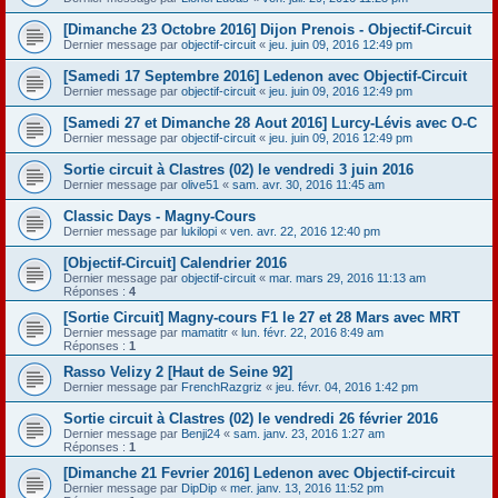
[Dimanche 23 Octobre 2016] Dijon Prenois - Objectif-Circuit
Dernier message par
objectif-circuit
«
jeu. juin 09, 2016 12:49 pm
[Samedi 17 Septembre 2016] Ledenon avec Objectif-Circuit
Dernier message par
objectif-circuit
«
jeu. juin 09, 2016 12:49 pm
[Samedi 27 et Dimanche 28 Aout 2016] Lurcy-Lévis avec O-C
Dernier message par
objectif-circuit
«
jeu. juin 09, 2016 12:49 pm
Sortie circuit à Clastres (02) le vendredi 3 juin 2016
Dernier message par
olive51
«
sam. avr. 30, 2016 11:45 am
Classic Days - Magny-Cours
Dernier message par
lukilopi
«
ven. avr. 22, 2016 12:40 pm
[Objectif-Circuit] Calendrier 2016
Dernier message par
objectif-circuit
«
mar. mars 29, 2016 11:13 am
Réponses :
4
[Sortie Circuit] Magny-cours F1 le 27 et 28 Mars avec MRT
Dernier message par
mamatitr
«
lun. févr. 22, 2016 8:49 am
Réponses :
1
Rasso Velizy 2 [Haut de Seine 92]
Dernier message par
FrenchRazgriz
«
jeu. févr. 04, 2016 1:42 pm
Sortie circuit à Clastres (02) le vendredi 26 février 2016
Dernier message par
Benji24
«
sam. janv. 23, 2016 1:27 am
Réponses :
1
[Dimanche 21 Fevrier 2016] Ledenon avec Objectif-circuit
Dernier message par
DipDip
«
mer. janv. 13, 2016 11:52 pm