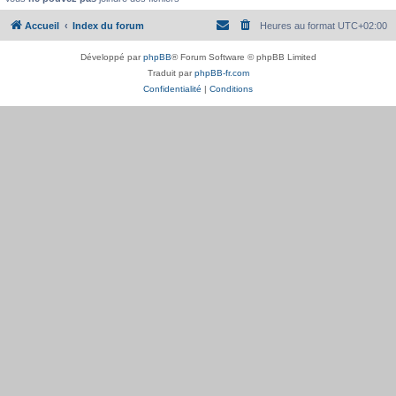
Accueil
Index du forum
Heures au format
UTC+02:00
Développé par
phpBB
® Forum Software © phpBB Limited
Traduit par
phpBB-fr.com
Confidentialité
|
Conditions