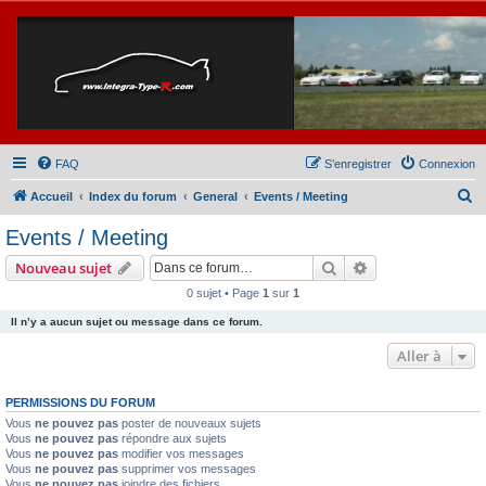
FAQ
S’enregistrer
Connexion
R
Accueil
Index du forum
General
Events / Meeting
e
Events / Meeting
c
Rechercher
Recherche avanc
Nouveau sujet
h
0 sujet • Page
1
sur
1
e
Il n’y a aucun sujet ou message dans ce forum.
r
c
Aller à
h
PERMISSIONS DU FORUM
e
Vous
ne pouvez pas
poster de nouveaux sujets
r
Vous
ne pouvez pas
répondre aux sujets
Vous
ne pouvez pas
modifier vos messages
Vous
ne pouvez pas
supprimer vos messages
Vous
ne pouvez pas
joindre des fichiers