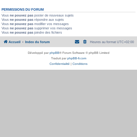
PERMISSIONS DU FORUM
Vous
ne pouvez pas
poster de nouveaux sujets
Vous
ne pouvez pas
répondre aux sujets
Vous
ne pouvez pas
modifier vos messages
Vous
ne pouvez pas
supprimer vos messages
Vous
ne pouvez pas
joindre des fichiers
Accueil
Index du forum
Heures au format
UTC+02:00
Développé par
phpBB
® Forum Software © phpBB Limited
Traduit par
phpBB-fr.com
Confidentialité
|
Conditions