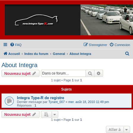
FAQ
S’enregistrer
Connexion
R
Accueil
Index du forum
General
About Integra
e
About Integra
c
Rechercher
Recherche avanc
Nouveau sujet
h
1 sujet • Page
1
sur
1
e
Sujets
r
c
Integra Type-R de registre
Dernier message par
Tyrant_007
«
mer. août 18, 2010 11:49 pm
h
Réponses :
1
e
Nouveau sujet
r
1 sujet • Page
1
sur
1
Aller à