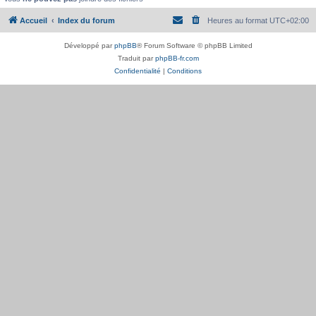
Accueil
Index du forum
Heures au format
UTC+02:00
Développé par
phpBB
® Forum Software © phpBB Limited
Traduit par
phpBB-fr.com
Confidentialité
|
Conditions