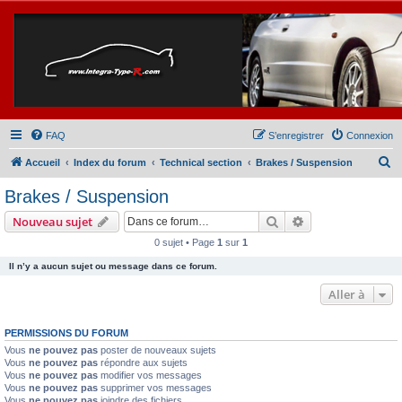
FAQ
S’enregistrer
Connexion
R
Accueil
Index du forum
Technical section
Brakes / Suspension
e
Brakes / Suspension
c
Rechercher
Recherche avanc
Nouveau sujet
h
0 sujet • Page
1
sur
1
e
Il n’y a aucun sujet ou message dans ce forum.
r
c
Aller à
h
PERMISSIONS DU FORUM
e
Vous
ne pouvez pas
poster de nouveaux sujets
r
Vous
ne pouvez pas
répondre aux sujets
Vous
ne pouvez pas
modifier vos messages
Vous
ne pouvez pas
supprimer vos messages
Vous
ne pouvez pas
joindre des fichiers