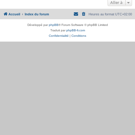
Aller à
Accueil
Index du forum
Heures au format
UTC+02:00
Développé par
phpBB
® Forum Software © phpBB Limited
Traduit par
phpBB-fr.com
Confidentialité
|
Conditions