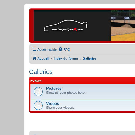
Accès rapide
FAQ
Accueil
Index du forum
Galleries
Galleries
FORUM
Pictures
Show us your photos here.
Videos
Share your videos.