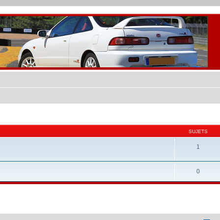
SUJETS
1
0