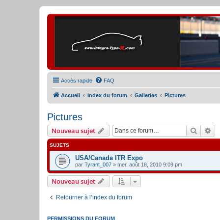
Accès rapide
FAQ
Accueil
Index du forum
Galleries
Pictures
Pictures
Recher
Re
Nouveau sujet
SUJETS
USA/Canada ITR Expo
par
Tyrant_007
» mer. août 18, 2010 9:09 pm
Nouveau sujet
Retourner à l’index du forum
PERMISSIONS DU FORUM