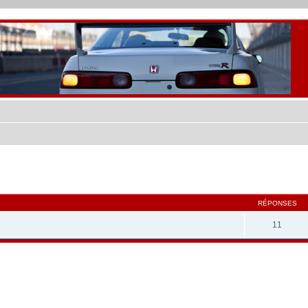
cher
cherche avancée
RÉPONSES
11