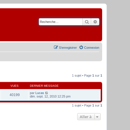
Rechercher
Recherche avancé
S’enregistrer
Connexion
1 sujet • Page
1
sur
1
VUES
DERNIER MESSAGE
par
Lucas
40199
dim. sept. 12, 2010 12:25 pm
1 sujet • Page
1
sur
1
Aller à