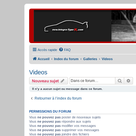
Accès rapide
FAQ
Accueil
Index du forum
Galleries
Videos
Videos
Recher
Re
Nouveau sujet
Il n’y a aucun sujet ou message dans ce forum.
Retourner à l’index du forum
PERMISSIONS DU FORUM
Vous
ne pouvez pas
poster de nouveaux sujets
Vous
ne pouvez pas
répondre aux sujets
Vous
ne pouvez pas
modifier vos messages
Vous
ne pouvez pas
supprimer vos messages
Vous
ne pouvez pas
joindre des fichiers