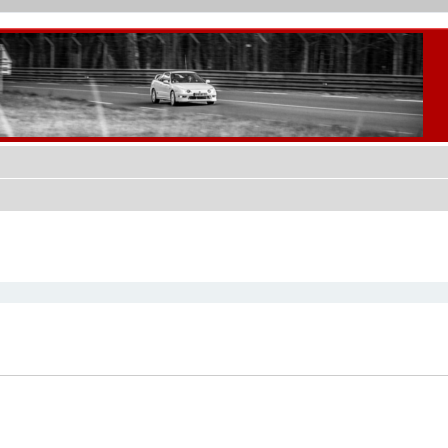
cher
cherche avancée