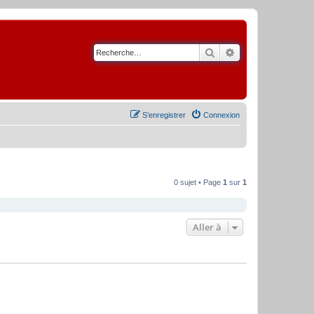
Rechercher
Recherche avancé
S’enregistrer
Connexion
0 sujet • Page
1
sur
1
Aller à