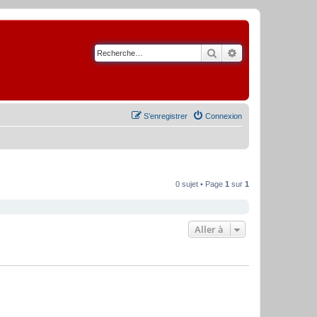
Rechercher
Recherche avancé
S’enregistrer
Connexion
0 sujet • Page
1
sur
1
Aller à