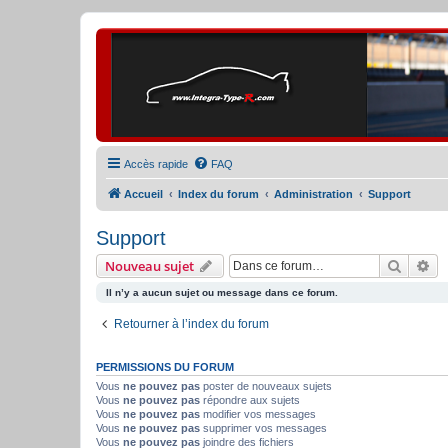
Accès rapide
FAQ
Accueil
Index du forum
Administration
Support
Support
Recher
Re
Nouveau sujet
Il n’y a aucun sujet ou message dans ce forum.
Retourner à l’index du forum
PERMISSIONS DU FORUM
Vous
ne pouvez pas
poster de nouveaux sujets
Vous
ne pouvez pas
répondre aux sujets
Vous
ne pouvez pas
modifier vos messages
Vous
ne pouvez pas
supprimer vos messages
Vous
ne pouvez pas
joindre des fichiers