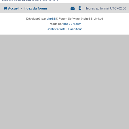
Accueil
Index du forum
Heures au format
UTC+02:00
Développé par
phpBB
® Forum Software © phpBB Limited
Traduit par
phpBB-fr.com
Confidentialité
|
Conditions