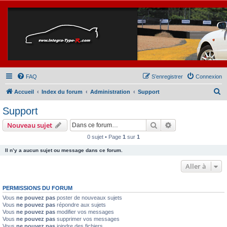
FAQ
S’enregistrer
Connexion
R
Accueil
Index du forum
Administration
Support
e
Support
c
Rechercher
Recherche avanc
Nouveau sujet
h
0 sujet • Page
1
sur
1
e
Il n’y a aucun sujet ou message dans ce forum.
r
c
Aller à
h
PERMISSIONS DU FORUM
e
Vous
ne pouvez pas
poster de nouveaux sujets
r
Vous
ne pouvez pas
répondre aux sujets
Vous
ne pouvez pas
modifier vos messages
Vous
ne pouvez pas
supprimer vos messages
Vous
ne pouvez pas
joindre des fichiers