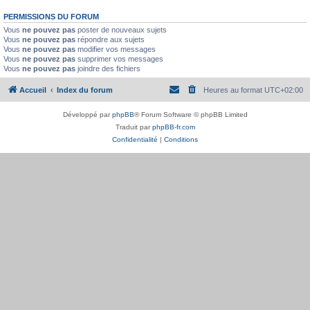
PERMISSIONS DU FORUM
Vous
ne pouvez pas
poster de nouveaux sujets
Vous
ne pouvez pas
répondre aux sujets
Vous
ne pouvez pas
modifier vos messages
Vous
ne pouvez pas
supprimer vos messages
Vous
ne pouvez pas
joindre des fichiers
Accueil
Index du forum
Heures au format
UTC+02:00
Développé par
phpBB
® Forum Software © phpBB Limited
Traduit par
phpBB-fr.com
Confidentialité
|
Conditions