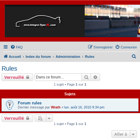
FAQ
S’enregistrer
Connexion
R
Accueil
Index du forum
Administration
Rules
e
Rules
c
Rechercher
Recherche avancée
Verrouillé
h
1 sujet • Page
1
sur
1
e
Sujets
r
c
Forum rules
Dernier message par
Wrath
«
lun. août 16, 2010 9:34 pm
h
e
Verrouillé
1 sujet • Page
1
sur
1
r
Aller à