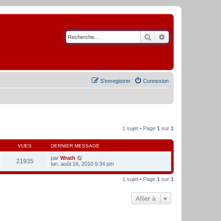
Rechercher
Recherche avancé
S’enregistrer
Connexion
1 sujet • Page
1
sur
1
VUES
DERNIER MESSAGE
par
Wrath
21935
lun. août 16, 2010 9:34 pm
1 sujet • Page
1
sur
1
Aller à