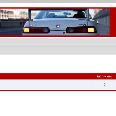
che avancée
RÉPONSES
0