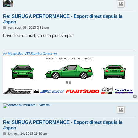
Re: SURUGA PERFORMANCE - Export direct depuis le
Japon
M
ven. sept. 06, 2013 3:31 pm
e
s
Envoi leur un mail, ça sera plus simple.
s
a
g
e
>> My delSol VTI Samba Green <<
Kotetsu
Re: SURUGA PERFORMANCE - Export direct depuis le
Japon
M
lun. oct. 14, 2013 11:30 am
e