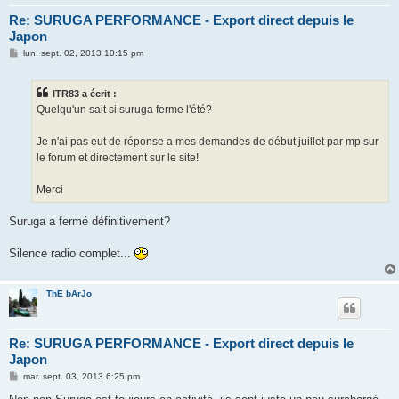
Re: SURUGA PERFORMANCE - Export direct depuis le
Japon
M
lun. sept. 02, 2013 10:15 pm
e
s
s
ITR83 a écrit :
a
g
Quelqu'un sait si suruga ferme l'été?
e
Je n'ai pas eut de réponse a mes demandes de début juillet par mp sur
le forum et directement sur le site!
Merci
Suruga a fermé définitivement?
Silence radio complet...
ThE bArJo
Re: SURUGA PERFORMANCE - Export direct depuis le
Japon
M
mar. sept. 03, 2013 6:25 pm
e
s