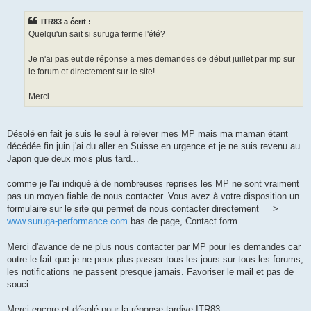
s
s
ITR83 a écrit :
a
g
Quelqu'un sait si suruga ferme l'été?
e
Je n'ai pas eut de réponse a mes demandes de début juillet par mp sur
le forum et directement sur le site!
Merci
Désolé en fait je suis le seul à relever mes MP mais ma maman étant
décédée fin juin j'ai du aller en Suisse en urgence et je ne suis revenu au
Japon que deux mois plus tard...
comme je l'ai indiqué à de nombreuses reprises les MP ne sont vraiment
pas un moyen fiable de nous contacter. Vous avez à votre disposition un
formulaire sur le site qui permet de nous contacter directement ==>
www.suruga-performance.com
bas de page, Contact form.
Merci d'avance de ne plus nous contacter par MP pour les demandes car
outre le fait que je ne peux plus passer tous les jours sur tous les forums,
les notifications ne passent presque jamais. Favoriser le mail et pas de
souci.
Merci encore et désolé pour la réponse tardive ITR83