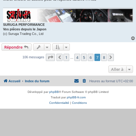
SURUGA PERFORMANCE
Vos pièces depuis le Japon
(c) Suruga Trading Co., Ltd
Répondre
Page
7
sur
8
1
4
5
6
7
8
Précédente
Suivante
106 messages
…
Aller à
Accueil
Index du forum
Heures au format
UTC+02:00
Développé par
phpBB
® Forum Software © phpBB Limited
Traduit par
phpBB-fr.com
Confidentialité
|
Conditions