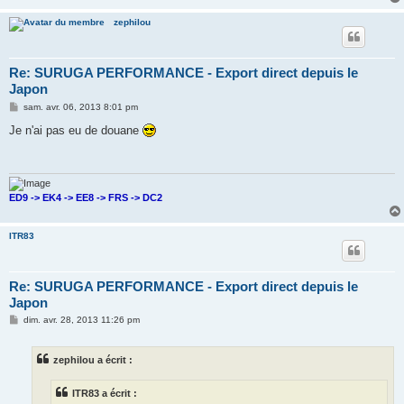
zephilou
Re: SURUGA PERFORMANCE - Export direct depuis le
Japon
M
sam. avr. 06, 2013 8:01 pm
e
s
Je n'ai pas eu de douane
s
a
g
e
ED9 -> EK4 -> EE8 -> FRS -> DC2
ITR83
Re: SURUGA PERFORMANCE - Export direct depuis le
Japon
M
dim. avr. 28, 2013 11:26 pm
e
s
s
zephilou a écrit :
a
g
e
ITR83 a écrit :