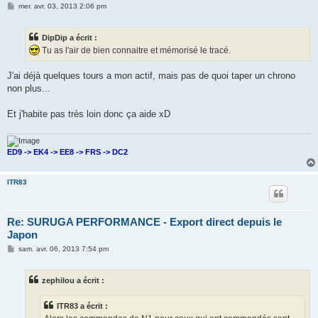
M
mer. avr. 03, 2013 2:06 pm
e
s
s
DipDip a écrit :
a
g
Tu as l'air de bien connaitre et mémorisé le tracé.
e
J'ai déjà quelques tours a mon actif, mais pas de quoi taper un chrono
non plus...
Et j'habite pas très loin donc ça aide xD
ED9 -> EK4 -> EE8 -> FRS -> DC2
ITR83
Re: SURUGA PERFORMANCE - Export direct depuis le
Japon
M
sam. avr. 06, 2013 7:54 pm
e
s
s
zephilou a écrit :
a
g
e
ITR83 a écrit :