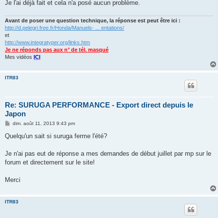
g
Je l'ai déjà fait et cela n'a posé aucun problème.
e
Avant de poser une question technique, la réponse est peut être ici :
http://d.pelegri.free.fr/Honda/Manuels- ... entations/
et
http://www.integratyper.org/links.htm
Je ne réponds pas aux n° de tél. masqué
Mes vidéos
ICI
ITR83
Re: SURUGA PERFORMANCE - Export direct depuis le
Japon
M
dim. août 11, 2013 9:43 pm
e
s
Quelqu'un sait si suruga ferme l'été?
s
a
g
Je n'ai pas eut de réponse a mes demandes de début juillet par mp sur le
e
forum et directement sur le site!
Merci
ITR83