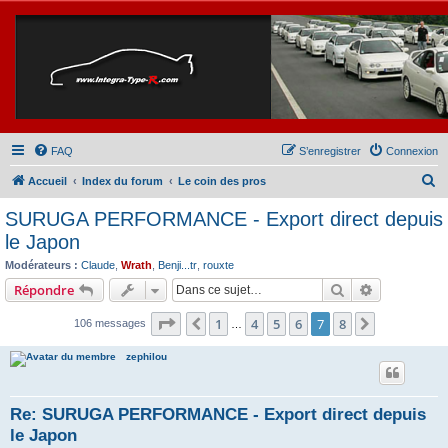
FAQ
S’enregistrer
Connexion
R
Accueil
Index du forum
Le coin des pros
e
SURUGA PERFORMANCE - Export direct depuis
c
le Japon
h
Modérateurs :
Claude
,
Wrath
,
Benji...tr
,
rouxte
e
Rechercher
Recherche 
Répondre
r
Page
7
sur
8
1
4
5
6
7
8
Précédente
Suivante
106 messages
…
c
h
zephilou
e
r
Re: SURUGA PERFORMANCE - Export direct depuis
le Japon