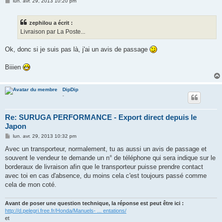
M
lun. avr. 29, 2013 10:20 pm
e
s
s
zephilou a écrit :
a
g
Livraison par La Poste...
e
Ok, donc si je suis pas là, j'ai un avis de passage
Biiien
DipDip
-
Re: SURUGA PERFORMANCE - Export direct depuis le
Japon
M
lun. avr. 29, 2013 10:32 pm
e
s
Avec un transporteur, normalement, tu as aussi un avis de passage et
s
souvent le vendeur te demande un n° de téléphone qui sera indique sur le
a
g
borderaux de livraison afin que le transporteur puisse prendre contact
e
avec toi en cas d'absence, du moins cela c'est toujours passé comme
cela de mon coté.
Avant de poser une question technique, la réponse est peut être ici :
http://d.pelegri.free.fr/Honda/Manuels- ... entations/
et