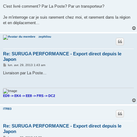
C'est livré comment? Par La Poste? Par un transporteur?
Je m'interroge car je suis rarement chez moi, et rarement dans la région
et en déplacement...
zephilou
Re: SURUGA PERFORMANCE - Export direct depuis le
Japon
M
lun. avr. 29, 2013 1:43 am
e
s
Livraison par La Poste...
s
a
g
e
ED9 -> EK4 -> EE8 -> FRS -> DC2
ITR83
Re: SURUGA PERFORMANCE - Export direct depuis le
Japon