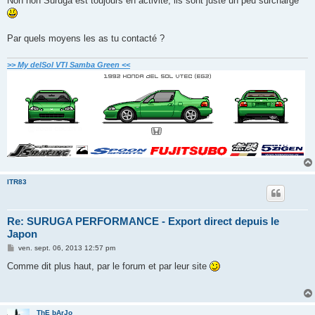
Non non Suruga est toujours en activité, ils sont juste un peu surchargé
s
a
g
e
Par quels moyens les as tu contacté ?
>> My delSol VTI Samba Green <<
ITR83
Re: SURUGA PERFORMANCE - Export direct depuis le
Japon
M
ven. sept. 06, 2013 12:57 pm
e
s
Comme dit plus haut, par le forum et par leur site
s
a
g
e
ThE bArJo