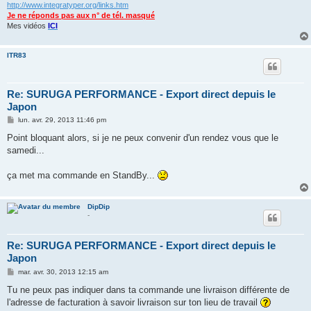
http://www.integratyper.org/links.htm
Je ne réponds pas aux n° de tél. masqué
Mes vidéos
ICI
ITR83
Re: SURUGA PERFORMANCE - Export direct depuis le
Japon
M
lun. avr. 29, 2013 11:46 pm
e
s
Point bloquant alors, si je ne peux convenir d'un rendez vous que le
s
samedi...
a
g
e
ça met ma commande en StandBy...
DipDip
-
Re: SURUGA PERFORMANCE - Export direct depuis le
Japon
M
mar. avr. 30, 2013 12:15 am
e
s
Tu ne peux pas indiquer dans ta commande une livraison différente de
s
l'adresse de facturation à savoir livraison sur ton lieu de travail
a